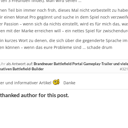
erten 3 Freunden findet). Man wird sehen …
nen Teil bin immer noch froh, dieses Mal nicht vorbestellt zu habe
ir einen Monat Pro gegönnt und suche in dem Spiel noch verzweife
 Passion – wenn sich da nichts einstellt, wird es für mich das, wa
ren mit der Marke erreichen will – ein nettes Spiel für zwischendur
ein kurzes Wort zu denen, die sich über die gegenderte Sprache im
gen können – wenn das eure Probleme sind … schade drum
Uhr
als Antwort auf:
Brandneuer Battlefield Portal Gameplay-Trailer und viel
#321
ativen Battlefield-Builder
er und informativer Artikel
Danke
 thanked author for this post.