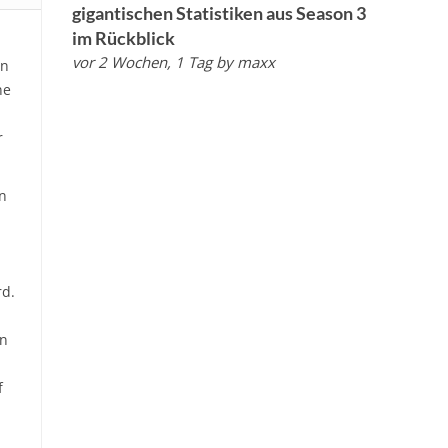
gigantischen Statistiken aus Season 3
im Rückblick
m
vor 2 Wochen, 1 Tag
by
maxx
en
ne
r
n
rd.
un
f