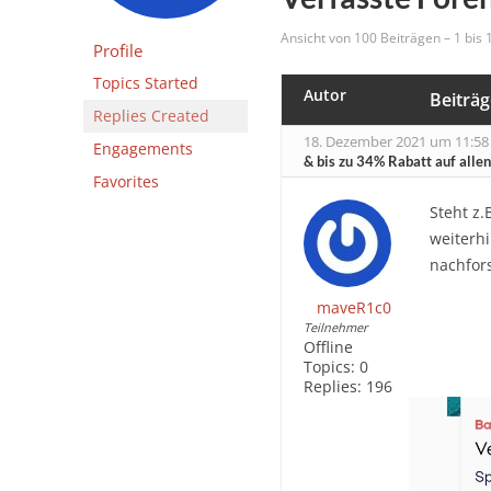
Ansicht von 100 Beiträgen – 1 bis
Profile
Topics Started
Autor
Beiträg
Replies Created
18. Dezember 2021 um 11:58
Engagements
& bis zu 34% Rabatt auf alle
Favorites
Steht z.
weiterh
nachfor
maveR1c0
Teilnehmer
Offline
Topics:
0
Replies:
196