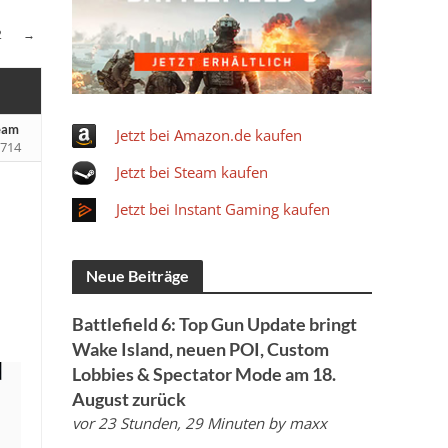
2
→
team
Jetzt bei Amazon.de kaufen
714
Jetzt bei Steam kaufen
Jetzt bei Instant Gaming kaufen
Neue Beiträge
Battlefield 6: Top Gun Update bringt
Wake Island, neuen POI, Custom
Lobbies & Spectator Mode am 18.
August zurück
vor 23 Stunden, 29 Minuten
by
maxx