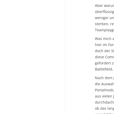
Aber warum
überflüssig
weniger un
sterben, r
Teamplayge
Was mich a
hier im Fo
doch der S
diese Comm
gefordert 
Battlefield
Nach dem g
die Auswahl
Portalmod
aus vielen
durchdacht
ob das lan