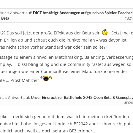
hr
als Antwort auf:
DICE bestätigt Änderungen aufgrund von Spieler-Feedbac
#321
 Beta
t?? Das soll jetzt der große Effekt aus der Beta sein
Setzt mal d
n Brillen ab und schaut euch die Punkte mal an – was davon ist
as nicht schon vorher Standard war oder sein sollte??
ussage zu einem sinnvollen Matchmaking, Balancing, Verbesserun
play, … bissl bling bling und die Community rastet aus wegen so
Neuerungen wie einer CommonRose, einer Map, funktionierender
hle … Prost Mahlzeit
r
als Antwort auf:
Unser Eindruck zur Battlefield 2042 Open Beta & Gamepla
#320
tikel – deckt sich genau mit dem, was ich in meinen drei Runden
eobachtet habe. Insgesamt finde ich BF2042 aber schon recht gut 
inlich auch, weil es doch sehr an BF3 erinnert.