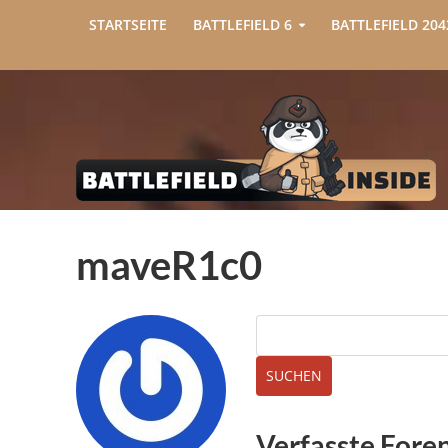
STARTSEITE
BATTLEFIELD 6
BATTLEFIELD 204
maveR1c0
Verfasste Fore