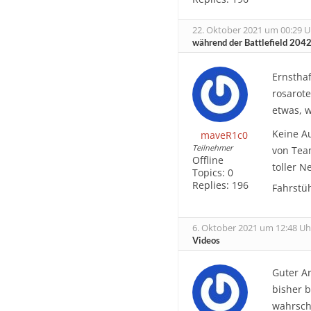
22. Oktober 2021 um 00:29 U
während der Battlefield 2042
Ernsthaf
rosarote
etwas, w
Keine A
maveR1c0
Teilnehmer
von Team
Offline
toller 
Topics:
0
Replies:
196
Fahrstü
6. Oktober 2021 um 12:48 Uh
Videos
Guter Ar
bisher b
wahrsche