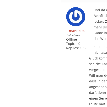
und da 
Betafias
locker: 
mehr sin
maveR1c0
Game inv
Teilnehmer
das Wort
Offline
Topics:
0
Sollte 
Replies:
196
nichtss
Glück komm
schicke Kar
vorgesetzt,
Will man d
dass in de
angesehen 
darf, denn
einen Serve
Leute halt.