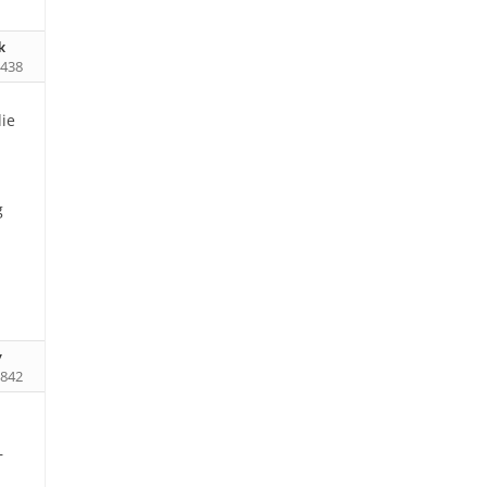
k
438
ie
g
y
842
–