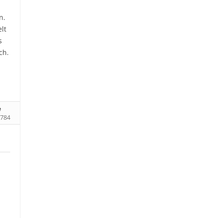
n.
lt
s
ch.
e
784