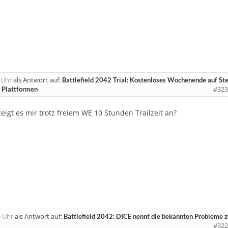
 Uhr
als Antwort auf:
Battlefield 2042 Trial: Kostenloses Wochenende auf S
#323
n Plattformen
igt es mir trotz freiem WE 10 Stunden Trailzeit an?
 Uhr
als Antwort auf:
Battlefield 2042: DICE nennt die bekannten Probleme 
#322