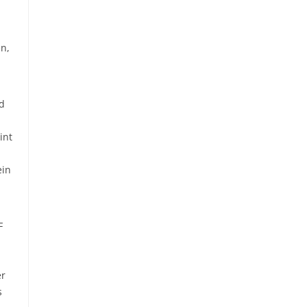
n,
d
int
ein
F
er
s