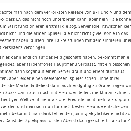
dachte man nach dem verkorksten Release von BF1 und V und de
ko, dass EA das nicht noch unterbieten kann, aber nein – sie könn
Zum Start funktionieren erstmal die sog. Server (die inzwischen kei
d) nicht und die armen Spieler, die nicht richtig viel Kohle in das
estiert haben, dürfen ihre 10 Freistunden mit dem sinnieren übe
 Persistenz verbringen.
man es dann endlich auf das Feld geschafft haben, bekommt man ei
agendes, aber farbenfrohes Hauptmenu verpasst, mit ein bisschen
t man dann sogar auf einen Server drauf und erlebt durchaus
ten, aber leider einen seelenlosen, spielerischen Einheitbrei
 der die Marke Battlefield dann auch endgültig zu Grabe tragen wi
en Spass dann auch noch mit Freunden teilen, merkt man schnell,
r heutigen Welt wohl mehr als drei Freunde nicht mehr als opport
werden und man sich nun für die 3 besten Freunde entscheiden
 mehr bekommt man dank fehlenden Joining-Möglichkeite nicht au
r. Da ist der Spielspass für den Abend doch gesichtert – also für 4