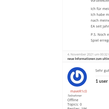
vorselekti
Ich für mei
Ich habe m
nach meiner
EA seit Jah
P.S. Noch 
Spiel erre
4. November 2021 um 00:32 
neue Informationen zum ultim
Sehr gut
1 user
maveR1c0
Teilnehmer
Offline
Topics:
0
Replies:
196