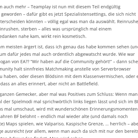
 auch mehr – Teamplay ist nun mit diesem Teil endgültig
 geworden – dafür gibt es jetzt Spezialistensettings, die sich nicht
terscheiden könnten – völlig egal was man da auswählt. Reinrushe
einrushen, sterben – alles was ursprünglich mal einem
danken nahe kam, wirkt rein kosmetisch.
m meisten ärgert ist, dass ich genau das habe kommen sehen (un
rum dafür jedes mal auch ordentlich abgewatscht wurde. Wie war
logan von EA?? “Wir haben auf die Community gehört!” – dann sche
unity halt sinnfreies Matchmaking anstelle von Serverbrowser
zu haben, oder diesen Blödsinn mit dem Klassenvermischen, oder 
, dass an alles erinnert, aber nicht an Battlefield.
anzen Gemecker, aber mal was Positives zum Schluss: Wenn man
 der Spielmodi mal sprichwörtlich links liegen lässt und sich im B
us mal umschaut, wird mit wunderschönen Erinnerungsmomenten
 Jahren BF belohnt – endlich mal wieder alte (und damals noch
e) Maps spielen, wie Valpariso, Kaspische Grenze, … herrlich – ab
ge ausreicht (vor allem, wenn man auch da sich mit nur den bereit