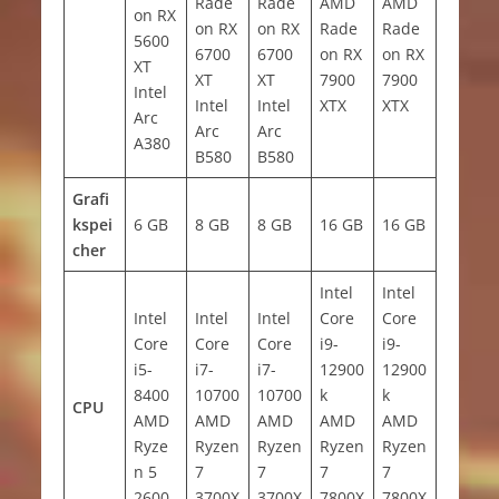
Rade
Rade
AMD
AMD
on RX
on RX
on RX
Rade
Rade
5600
6700
6700
on RX
on RX
XT
XT
XT
7900
7900
Intel
Intel
Intel
XTX
XTX
Arc
Arc
Arc
A380
B580
B580
Grafi
kspei
6 GB
8 GB
8 GB
16 GB
16 GB
cher
Intel
Intel
Intel
Intel
Intel
Core
Core
Core
Core
Core
i9-
i9-
i5-
i7-
i7-
12900
12900
8400
10700
10700
k
k
CPU
AMD
AMD
AMD
AMD
AMD
Ryze
Ryzen
Ryzen
Ryzen
Ryzen
n 5
7
7
7
7
2600
3700X
3700X
7800X
7800X