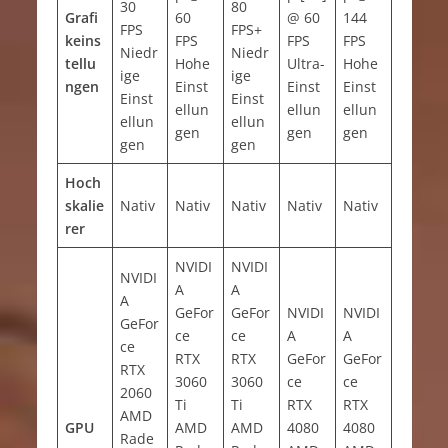
30
80
Grafi
60
@ 60
144
FPS
FPS+
keins
FPS
FPS
FPS
Niedr
Niedr
tellu
Hohe
Ultra-
Hohe
ige
ige
ngen
Einst
Einst
Einst
Einst
Einst
ellun
ellun
ellun
ellun
ellun
gen
gen
gen
gen
gen
Hoch
skalie
Nativ
Nativ
Nativ
Nativ
Nativ
rer
NVIDI
NVIDI
NVIDI
A
A
A
GeFor
GeFor
NVIDI
NVIDI
GeFor
ce
ce
A
A
ce
RTX
RTX
GeFor
GeFor
RTX
3060
3060
ce
ce
2060
Ti
Ti
RTX
RTX
AMD
GPU
AMD
AMD
4080
4080
Rade