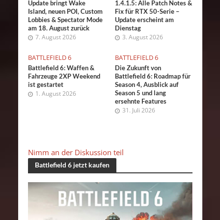
Update bringt Wake
1.4.1.5: Alle Patch Notes &
Island, neuen POI, Custom
Fix für RTX 50-Serie –
Lobbies & Spectator Mode
Update erscheint am
am 18. August zurück
Dienstag
7. August 2026
3. August 2026
BATTLEFIELD 6
BATTLEFIELD 6
Battlefield 6: Waffen &
Die Zukunft von
Fahrzeuge 2XP Weekend
Battlefield 6: Roadmap für
ist gestartet
Season 4, Ausblick auf
Season 5 und lang
1. August 2026
ersehnte Features
31. Juli 2026
Nimm an der Diskussion teil
Battlefield 6 jetzt kaufen