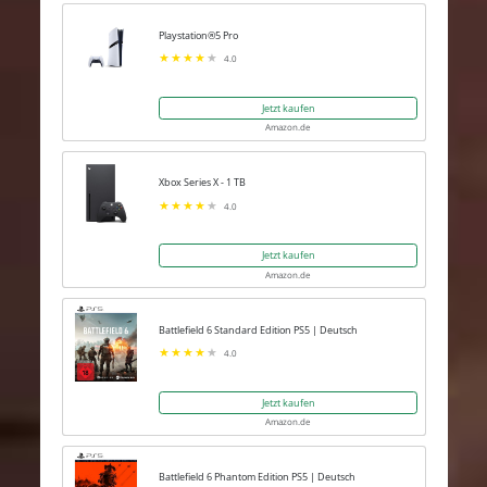
Playstation®5 Pro
4.0
Jetzt kaufen
Amazon.de
Xbox Series X - 1 TB
4.0
Jetzt kaufen
Amazon.de
Battlefield 6 Standard Edition PS5 | Deutsch
4.0
Jetzt kaufen
Amazon.de
Battlefield 6 Phantom Edition PS5 | Deutsch