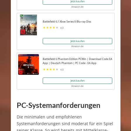
Jetzt kaufen
Amazon.de
Battlefield 6,1 Xbox Series X-Blu-ray Disc
4.0
Jetzt kaufen
Amazon.de
Battlefield 6 Phantom Edition PCWin | Download Code EA
App | Deutsch Phantom | PC Code - EA App
4.0
Jetzt kaufen
Amazon.de
PC-Systemanforderungen
Die minimalen und empfohlenen
Systemanforderungen sind moderat für ein Spiel
seiner Klasse. So wird bereits mit Mittelklasse-