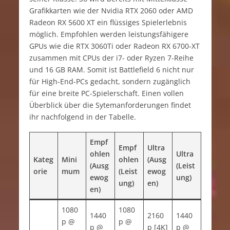
Grafikkarten wie der Nvidia RTX 2060 oder AMD
Radeon RX 5600 XT ein flüssiges Spielerlebnis
möglich. Empfohlen werden leistungsfähigere
GPUs wie die RTX 3060Ti oder Radeon RX 6700-XT
zusammen mit CPUs der i7- oder Ryzen 7-Reihe
und 16 GB RAM. Somit ist Battlefield 6 nicht nur
für High-End-PCs gedacht, sondern zugänglich
für eine breite PC-Spielerschaft. Einen vollen
Überblick über die Sytemanforderungen findet
ihr nachfolgend in der Tabelle.
Empf
Empf
Ultra
ohlen
Ultra
Kateg
Mini
ohlen
(Ausg
(Ausg
(Leist
orie
mum
(Leist
ewog
ewog
ung)
ung)
en)
en)
1080
1080
1440
2160
1440
p @
p @
p @
p [4K]
p @