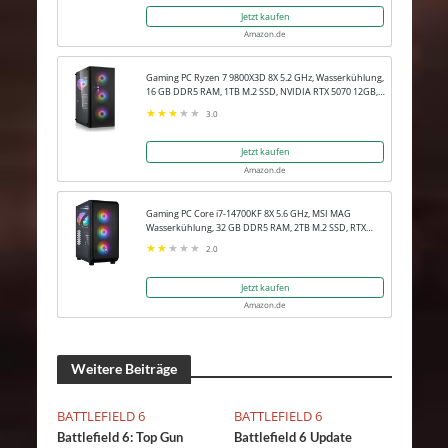
Jetzt kaufen
Amazon.de
Gaming PC Ryzen 7 9800X3D 8X 5.2 GHz, Wasserkühlung,
16 GB DDR5 RAM, 1TB M.2 SSD, NVIDIA RTX 5070 12GB,
Win 11 Pro
3.0
Jetzt kaufen
Amazon.de
Gaming PC Core i7-14700KF 8X 5.6 GHz, MSI MAG
Wasserkühlung, 32 GB DDR5 RAM, 2TB M.2 SSD, RTX
5080 16GB, Win 11 Pro
2.0
Jetzt kaufen
Amazon.de
Weitere Beiträge
BATTLEFIELD 6
BATTLEFIELD 6
Battlefield 6: Top Gun
Battlefield 6 Update