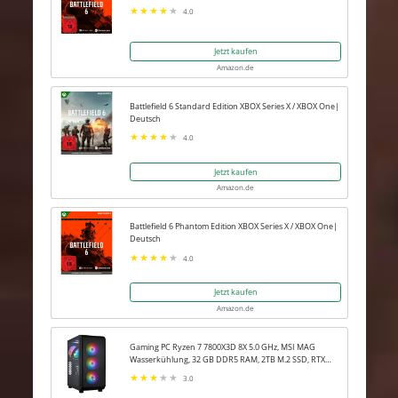
4.0
Jetzt kaufen
Amazon.de
Battlefield 6 Standard Edition XBOX Series X / XBOX One|
Deutsch
4.0
Jetzt kaufen
Amazon.de
Battlefield 6 Phantom Edition XBOX Series X / XBOX One|
Deutsch
4.0
Jetzt kaufen
Amazon.de
Gaming PC Ryzen 7 7800X3D 8X 5.0 GHz, MSI MAG
Wasserkühlung, 32 GB DDR5 RAM, 2TB M.2 SSD, RTX
5080 16GB, Win 11 Pro
3.0