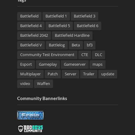
Battlefield
Battlefield 1
Battlefield 3
Battlefield 4
Battlefield 5
Battlefield 6
Battlefield 2042
Battlefield Hardline
Battlefield V
Battlelog
Beta
bf3
Community Test Environment
CTE
DLC
Esport
Gameplay
Gameserver
maps
Multiplayer
Patch
Server
Trailer
update
video
Waffen
Community Bannerlinks