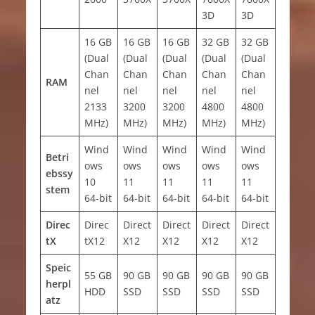
3D
3D
16 GB
16 GB
16 GB
32 GB
32 GB
(Dual
(Dual
(Dual
(Dual
(Dual
Chan
Chan
Chan
Chan
Chan
RAM
nel
nel
nel
nel
nel
2133
3200
3200
4800
4800
MHz)
MHz)
MHz)
MHz)
MHz)
Wind
Wind
Wind
Wind
Wind
Betri
ows
ows
ows
ows
ows
ebssy
10
11
11
11
11
stem
64-bit
64-bit
64-bit
64-bit
64-bit
Direc
Direc
Direct
Direct
Direct
Direct
tX
tX12
X12
X12
X12
X12
Speic
55 GB
90 GB
90 GB
90 GB
90 GB
herpl
HDD
SSD
SSD
SSD
SSD
atz