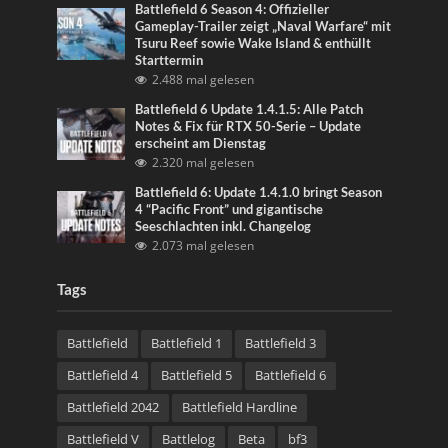
Battlefield 6 Season 4: Offizieller
Gameplay-Trailer zeigt „Naval Warfare“ mit
Tsuru Reef sowie Wake Island & enthüllt
Starttermin
2.488 mal gelesen
Battlefield 6 Update 1.4.1.5: Alle Patch
Notes & Fix für RTX 50-Serie – Update
erscheint am Dienstag
2.320 mal gelesen
Battlefield 6: Update 1.4.1.0 bringt Season
4 “Pacific Front” und gigantische
Seeschlachten inkl. Changelog
2.073 mal gelesen
Tags
Battlefield
Battlefield 1
Battlefield 3
Battlefield 4
Battlefield 5
Battlefield 6
Battlefield 2042
Battlefield Hardline
Battlefield V
Battlelog
Beta
bf3