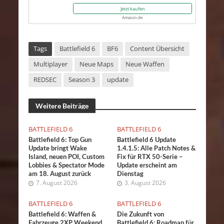
Jetzt kaufen
Amazon.de
Tags
Battlefield 6
BF6
Content Übersicht
Multiplayer
Neue Maps
Neue Waffen
REDSEC
Season 3
update
Weitere Beiträge
BATTLEFIELD 6
BATTLEFIELD 6
Battlefield 6: Top Gun
Battlefield 6 Update
Update bringt Wake
1.4.1.5: Alle Patch Notes &
Island, neuen POI, Custom
Fix für RTX 50-Serie –
Lobbies & Spectator Mode
Update erscheint am
am 18. August zurück
Dienstag
7. August 2026
3. August 2026
BATTLEFIELD 6
BATTLEFIELD 6
Battlefield 6: Waffen &
Die Zukunft von
Fahrzeuge 2XP Weekend
Battlefield 6: Roadmap für