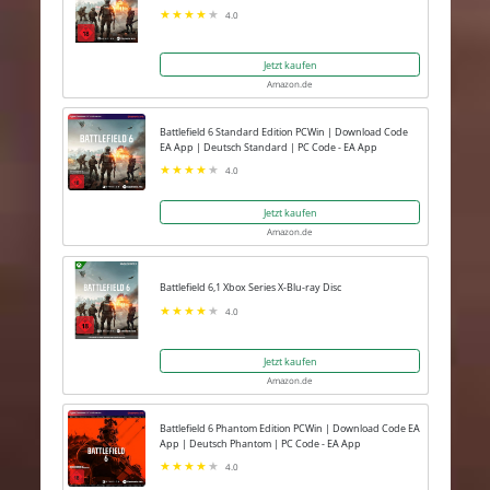
4.0
Jetzt kaufen
Amazon.de
Battlefield 6 Standard Edition PCWin | Download Code
EA App | Deutsch Standard | PC Code - EA App
4.0
Jetzt kaufen
Amazon.de
Battlefield 6,1 Xbox Series X-Blu-ray Disc
4.0
Jetzt kaufen
Amazon.de
Battlefield 6 Phantom Edition PCWin | Download Code EA
App | Deutsch Phantom | PC Code - EA App
4.0