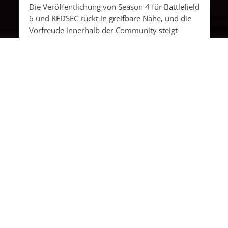
Die Veröffentlichung von Season 4 für Battlefield
6 und REDSEC rückt in greifbare Nähe, und die
Vorfreude innerhalb der Community steigt
spürbar an. Electronic...
WEITERLESEN
BATTLEFIELD 6
Battlefield 6 Update 1.3.3.0: