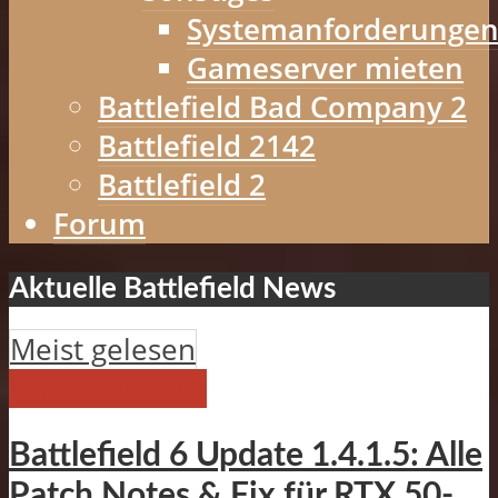
Systemanforderunge
Gameserver mieten
Battlefield Bad Company 2
Battlefield 2142
Battlefield 2
Forum
Aktuelle Battlefield News
Meist gelesen
BATTLEFIELD 6
Battlefield 6 Update 1.4.1.5: Alle
Patch Notes & Fix für RTX 50-