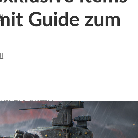
mit Guide zum
I
I
NVENTAR-SYSTEM
TE & VERSTÄRKUNGEN