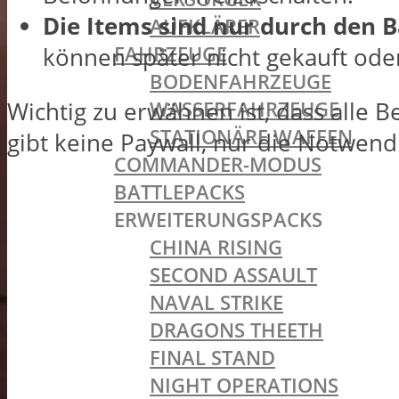
Die Items sind nur durch den B
AUFKLÄRER
FAHRZEUGE
können später nicht gekauft ode
BODENFAHRZEUGE
WASSERFAHRZEUGE
Wichtig zu erwähnen ist, dass alle
STATIONÄRE WAFFEN
gibt keine Paywall, nur die Notwend
COMMANDER-MODUS
BATTLEPACKS
ERWEITERUNGSPACKS
CHINA RISING
SECOND ASSAULT
NAVAL STRIKE
DRAGONS THEETH
FINAL STAND
NIGHT OPERATIONS