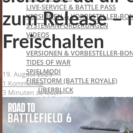
LIVE-SERVICE & BATTLE PASS
zum Release – 
VERSIONEN & VORBESTELLER-BON
SYSTEMANFORDERUNGEN
VIDEOS
Freischalten
BATTLEFIELD V
VERSIONEN & VORBESTELLER-BON
TIDES OF WAR
SPIELMODI
19. August 2025
FIRESTORM (BATTLE ROYALE)
1 Kommentar
ÜBERBLICK
3 Minuten zu lesen
LOOT, WAFFEN, GADGETS & I
FAHRZEUGE
ZIELE, STRATEGISCHE OBJEK
SYSTEMANFORDERUNGEN