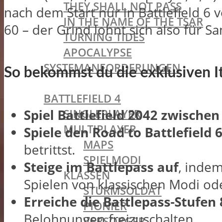
THEY SHALL NOT PASS
nach dem Start nur in Battlefield 6 
IN THE NAME OF THE TSAR
60 – der Grind lohnt sich also für 
TURNING TIDES
APOCALYPSE
SYSTEMANFORDERUNGEN
So bekommst du die exklusiven 
BATTLEFIELD OLDIES
BATTLEFIELD 4
SINGLEPLAYER
Spiel Battlefield 2042 zwische
MULTIPLAYER
Spiele den Road to Battlefield 
MAPS
betrittst.
SPIELMODI
Steige im Battlepass auf
, inde
KLASSEN
Spielen von klassischen Modi od
STURMSOLDAT
Erreiche die Battlepass-Stufen 8
PIONIER
Belohnungen freizuschalten.
VERSORGER