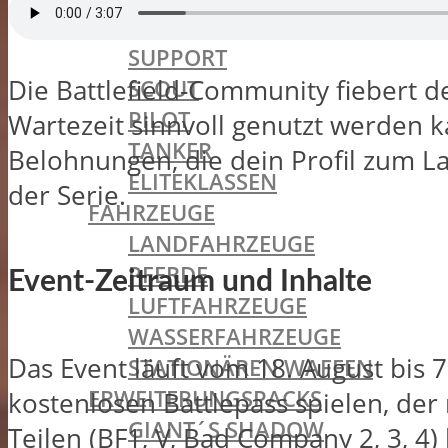
MEDIC
SUPPORT
Die Battlefield-Community fiebert de
SCOUT
PILOT
Wartezeit sinnvoll genutzt werden 
TANKER
Belohnungen, die dein Profil zum La
ELITEKLASSEN
der Serie.
FAHRZEUGE
LANDFAHRZEUGE
PFERDE
Event-Zeitraum und Inhalte
LUFTFAHRZEUGE
WASSERFAHRZEUGE
Das Event läuft vom 18. August bis 
STATIONÄREN WAFFEN
ERWEITERUNGSPACKS
kostenlosen Battlepass spielen, der
GIANT´S SHADOW
Teilen (BF1, V, Bad Company 2, 3, 4)