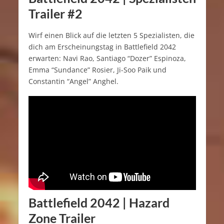
Trailer #2
Wirf einen Blick auf die letzten 5 Spezialisten, die
dich am Erscheinungstag in Battlefield 2042
erwarten: Navi Rao, Santiago “Dozer” Espinoza,
Emma “Sundance” Rosier, Ji-Soo Paik und
Constantin “Angel” Anghel.
Battlefield 2042 | Hazard
Zone Trailer