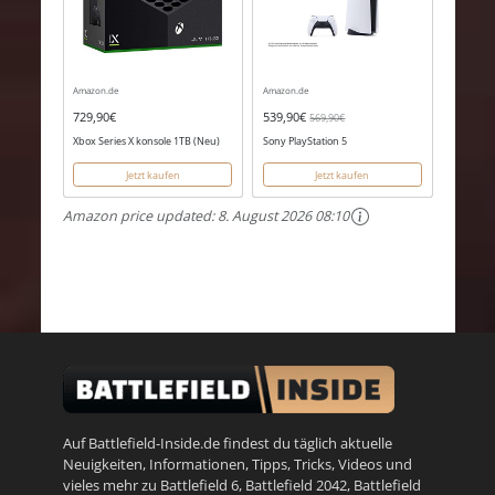
Amazon.de
Amazon.de
729,90€
539,90€
569,90€
Xbox Series X konsole 1TB (Neu)
Sony PlayStation 5
Jetzt kaufen
Jetzt kaufen
Amazon price updated:
8. August 2026 08:10
Auf Battlefield-Inside.de findest du täglich aktuelle
Neuigkeiten, Informationen, Tipps, Tricks, Videos und
vieles mehr zu
Battlefield 6
,
Battlefield 2042
,
Battlefield