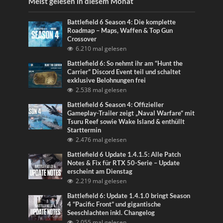
Meist gelesen in diesem Monat
Battlefield 6 Season 4: Die komplette
Roadmap – Maps, Waffen & Top Gun
Crossover
6.210 mal gelesen
Battlefield 6: So nehmt ihr am “Hunt the
Carrier” Discord Event teil und schaltet
exklusive Belohnungen frei
2.538 mal gelesen
Battlefield 6 Season 4: Offizieller
Gameplay-Trailer zeigt „Naval Warfare“ mit
Tsuru Reef sowie Wake Island & enthüllt
Starttermin
2.476 mal gelesen
Battlefield 6 Update 1.4.1.5: Alle Patch
Notes & Fix für RTX 50-Serie – Update
erscheint am Dienstag
2.219 mal gelesen
Battlefield 6: Update 1.4.1.0 bringt Season
4 “Pacific Front” und gigantische
Seeschlachten inkl. Changelog
2.055 mal gelesen