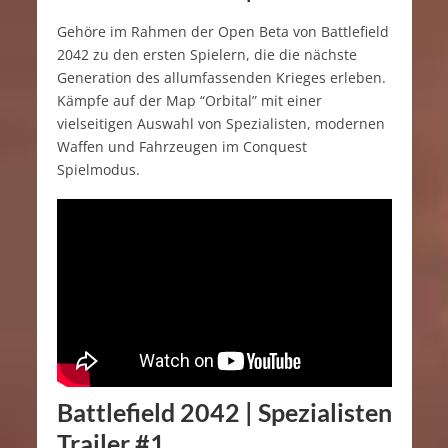
Gehöre im Rahmen der Open Beta von Battlefield
2042 zu den ersten Spielern, die die nächste
Generation des allumfassenden Krieges erleben.
Kämpfe auf der Map “Orbital” mit einer
vielseitigen Auswahl von Spezialisten, modernen
Waffen und Fahrzeugen im Conquest
Spielmodus.
Battlefield 2042 | Spezialisten
Trailer #1