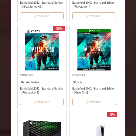
Battlefield 2042 - Standard Edition
Battlefield 2042 - Standard Edition
- [Xbox Series X/S]
- [Playstation 4]
Jetzt kaufen
Jetzt kaufen
-30%
Amazon.de
Amazon.de
34,84€
20,50€
50,41€
Battlefield 2042 - Standard Edition
Battlefield 2042 - Standard Edition
- [Playstation 5]
- [Xbox One]
Jetzt kaufen
Jetzt kaufen
-5%