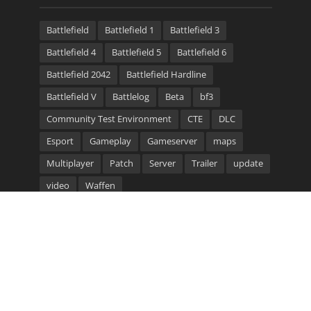
Battlefield
Battlefield 1
Battlefield 3
Battlefield 4
Battlefield 5
Battlefield 6
Battlefield 2042
Battlefield Hardline
Battlefield V
Battlelog
Beta
bf3
Community Test Environment
CTE
DLC
Esport
Gameplay
Gameserver
maps
Multiplayer
Patch
Server
Trailer
update
video
Waffen
Community Bannerlinks