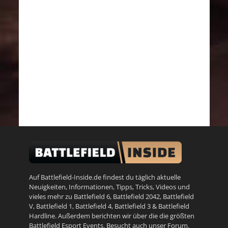
Auf Battlefield-Inside.de findest du täglich aktuelle
Neuigkeiten, Informationen, Tipps, Tricks, Videos und
vieles mehr zu
Battlefield 6
,
Battlefield 2042
,
Battlefield
V
,
Battlefield 1
,
Battlefield 4
,
Battlefield 3
&
Battlefield
Hardline
. Außerdem berichten wir über die die größten
Battlefield Esport Events. Besucht auch unser
Forum
.