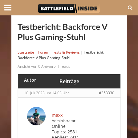
Testbericht: Backforce V
Plus Gaming-Stuhl
Startseite
|
Foren
|
Tests & Reviews
|
Testbericht:
Backforce V Plus Gaming-Stuhl
Ansicht von 0 Antwort-Threads
Autor
Beiträge
10. Juli 2023 um 14:03 Uhr
#353330
maxx
Administrator
Online
Topics:
2581
Replies:
2411