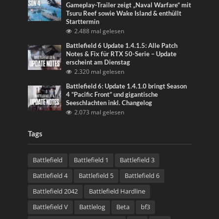
Gameplay-Trailer zeigt „Naval Warfare“ mit
Tsuru Reef sowie Wake Island & enthüllt
Starttermin
2.488 mal gelesen
Battlefield 6 Update 1.4.1.5: Alle Patch
Notes & Fix für RTX 50-Serie – Update
erscheint am Dienstag
2.320 mal gelesen
Battlefield 6: Update 1.4.1.0 bringt Season
4 “Pacific Front” und gigantische
Seeschlachten inkl. Changelog
2.073 mal gelesen
Tags
Battlefield
Battlefield 1
Battlefield 3
Battlefield 4
Battlefield 5
Battlefield 6
Battlefield 2042
Battlefield Hardline
Battlefield V
Battlelog
Beta
bf3