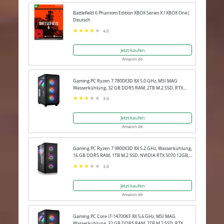
Battlefield 6 Phantom Edition XBOX Series X / XBOX One|
Deutsch
4.0
Jetzt kaufen
Amazon.de
Gaming PC Ryzen 7 7800X3D 8X 5.0 GHz, MSI MAG
Wasserkühlung, 32 GB DDR5 RAM, 2TB M.2 SSD, RTX
5080 16GB, Win 11 Pro
3.0
Jetzt kaufen
Amazon.de
Gaming PC Ryzen 7 9800X3D 8X 5.2 GHz, Wasserkühlung,
16 GB DDR5 RAM, 1TB M.2 SSD, NVIDIA RTX 5070 12GB,
Win 11 Pro
3.0
Jetzt kaufen
Amazon.de
Gaming PC Core i7-14700KF 8X 5.6 GHz, MSI MAG
Wasserkühlung, 32 GB DDR5 RAM, 2TB M.2 SSD, RTX