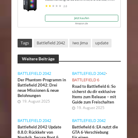
5080 16GB, Win 11 Pro
2.0
Jetzt kaufen
Amazon.de
Tags
Battlefield 2042
Iwo Jima
update
Weitere Beiträge
BATTLEFIELD 2042
BATTLEFIELD 2042
•
BATTLEFIELD 6
Der Phantom-Programm in
Battlefield 2042: Drei
Road to Battlefield 6: So
neue Missionen & neue
sicherst du dir exklusive
Belohnungen
Items zum Release – mit
19. August 2025
Guide zum Freischalten
19. August 2025
BATTLEFIELD 2042
BATTLEFIELD 2042
Battlefield 2042 Update
Battlefield 6: EA nutzt die
8.8.0: Rückkehr von
GTA 6-Verschiebung
Nordvik, Secure Boot &
für einen