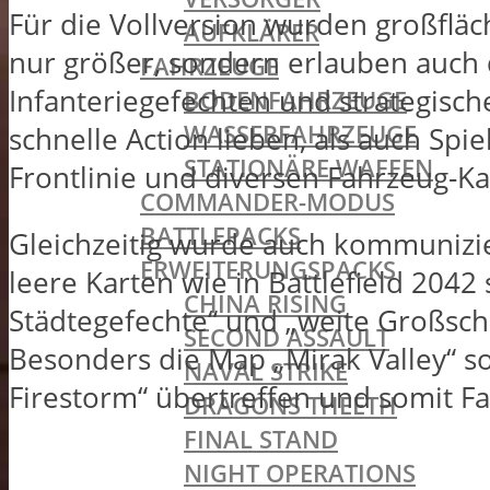
Für die Vollversion wurden großfläch
AUFKLÄRER
nur größer, sondern erlauben auch
FAHRZEUGE
Infanteriegefechten und strategisc
BODENFAHRZEUGE
WASSERFAHRZEUGE
schnelle Action lieben, als auch Sp
STATIONÄRE WAFFEN
Frontlinie und diversen Fahrzeug-K
COMMANDER-MODUS
BATTLEPACKS
Gleichzeitig wurde auch kommunizier
ERWEITERUNGSPACKS
leere Karten wie in Battlefield 204
CHINA RISING
Städtegefechte“ und „weite Großschl
SECOND ASSAULT
Besonders die Map „Mirak Valley“ so
NAVAL STRIKE
Firestorm“ übertreffen und somit Fa
DRAGONS THEETH
FINAL STAND
NIGHT OPERATIONS