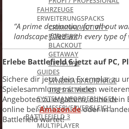
PROFI / PROFESSIONAL
FAHRZEUGE
ERWEITERUNGSPACKS
“A prime destination for all-out w
CRIMINAL ACTIVITY
landscape filled with every type of 
ROBBERY
BLACKOUT
GETAWAY
Erlebe Battlefield 6 jetzt auf PC, 
BETRAYAL
GUIDES
Sichere dir jetzt dein Exemplar zu 
SYNDIKATS-AUFTRÄGE
Spielesammlung mit vielen weiteren
TIPPS & TRICKS
Angeboten zu ergattern, ohne dein B
SYSTEMANFORDERUNGEN
GAMESERVERVERGLEICH
online bei
Amazon.de
oder in ander
BATTLEFIELD 3
Battlefield wartet!
MULTIPLAYER