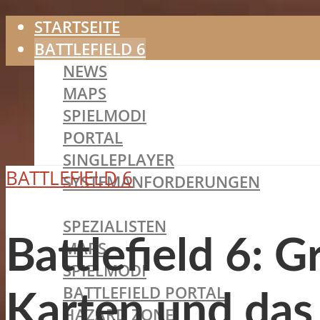
STARTSEITE
BATTLEFIELD 6
NEWS
MAPS
SPIELMODI
PORTAL
SINGLEPLAYER
BATTLEFIELD 6
SYSTEMANFORDERUNGEN
BATTLEFIELD 2042
SPEZIALISTEN
Battlefield 6: G
MAPS
SPIELMODI
BATTLEFIELD PORTAL
Karten und das
HAZARD ZONE