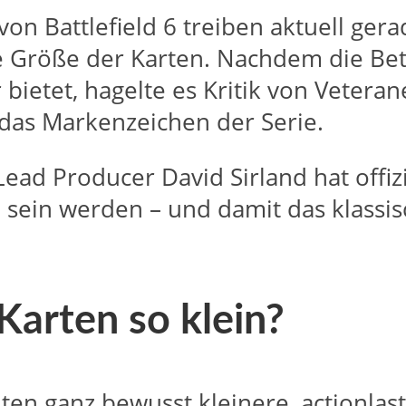
on Battlefield 6 treiben aktuell ger
e Größe der Karten. Nachdem die Bet
r bietet, hagelte es Kritik von Vetera
 das Markenzeichen der Serie.
ead Producer David Sirland hat offiz
sein werden – und damit das klassisc
arten so klein?
ten ganz bewusst kleinere, actionlasti