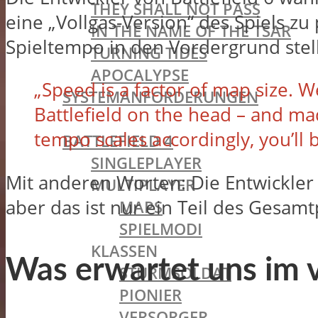
THEY SHALL NOT PASS
eine „Vollgas-Version“ des Spiels z
IN THE NAME OF THE TSAR
Spieltempo in den Vordergrund stellt
TURNING TIDES
APOCALYPSE
„Speed is a factor of map size. 
SYSTEMANFORDERUNGEN
Battlefield on the head – and ma
BATTLEFIELD OLDIES
tempo scales accordingly, you’ll
BATTLEFIELD 4
SINGLEPLAYER
Mit anderen Worten: Die Entwickler 
MULTIPLAYER
aber das ist nur ein Teil des Gesamt
MAPS
SPIELMODI
KLASSEN
Was erwartet uns im v
STURMSOLDAT
PIONIER
VERSORGER