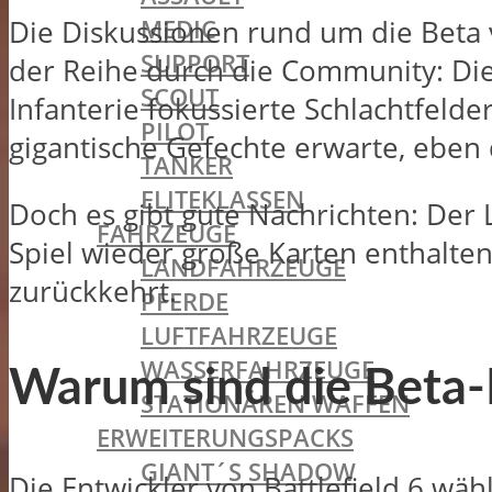
MEDIC
Die Diskussionen rund um die Beta v
SUPPORT
der Reihe durch die Community: Di
SCOUT
Infanterie fokussierte Schlachtfelde
PILOT
gigantische Gefechte erwarte, eben
TANKER
ELITEKLASSEN
Doch es gibt gute Nachrichten: Der L
FAHRZEUGE
Spiel wieder große Karten enthalten 
LANDFAHRZEUGE
zurückkehrt.
PFERDE
LUFTFAHRZEUGE
WASSERFAHRZEUGE
Warum sind die Beta-K
STATIONÄREN WAFFEN
ERWEITERUNGSPACKS
GIANT´S SHADOW
Die Entwickler von Battlefield 6 wähl