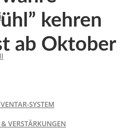
fühl” kehren
I
st ab Oktober
I
NVENTAR-SYSTEM
TE & VERSTÄRKUNGEN