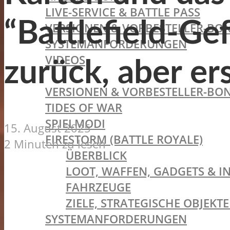
LIVE-SERVICE & BATTLE PASS
“Battlefield-Ge
VERSIONEN & VORBESTELLER-BON
SYSTEMANFORDERUNGEN
VIDEOS
zurück, aber er
BATTLEFIELD V
VERSIONEN & VORBESTELLER-BON
TIDES OF WAR
SPIELMODI
15. August 2025
FIRESTORM (BATTLE ROYALE)
2 Minuten zu lesen
ÜBERBLICK
LOOT, WAFFEN, GADGETS & I
FAHRZEUGE
ZIELE, STRATEGISCHE OBJEK
SYSTEMANFORDERUNGEN