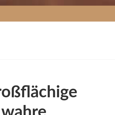
roßflächige
 wahre