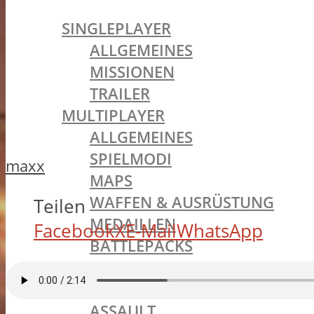
BATTLEFIELD 1
SINGLEPLAYER
ALLGEMEINES
MISSIONEN
TRAILER
MULTIPLAYER
ALLGEMEINES
SPIELMODI
maxx
MAPS
WAFFEN & AUSRÜSTUNG
Teilen
MEDAILLEN
Facebook
X
E-Mail
WhatsApp
BATTLEPACKS
INCURSIONS
KLASSEN
ASSAULT