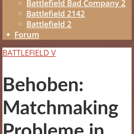
Battlefield Bad Company 2
Battlefield 2142
Battlefield 2
Forum
BATTLEFIELD V
Behoben:
Matchmaking
Probleme in