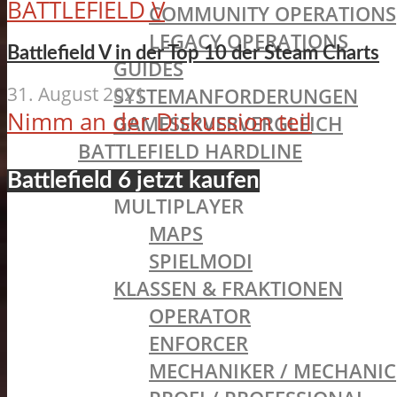
BATTLEFIELD V
COMMUNITY OPERATIONS
LEGACY OPERATIONS
Battlefield V in der Top 10 der Steam Charts
GUIDES
31. August 2021
SYSTEMANFORDERUNGEN
Nimm an der Diskussion teil
GAMESERVERVERGLEICH
BATTLEFIELD HARDLINE
SINGLEPLAYER
Battlefield 6 jetzt kaufen
MULTIPLAYER
MAPS
SPIELMODI
KLASSEN & FRAKTIONEN
OPERATOR
ENFORCER
MECHANIKER / MECHANIC