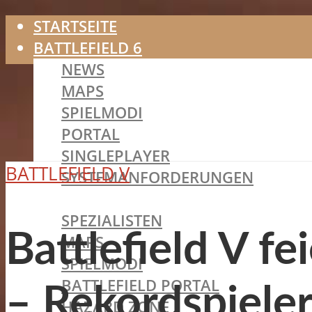
STARTSEITE
BATTLEFIELD 6
NEWS
MAPS
SPIELMODI
PORTAL
SINGLEPLAYER
BATTLEFIELD V
SYSTEMANFORDERUNGEN
BATTLEFIELD 2042
SPEZIALISTEN
Battlefield V f
MAPS
SPIELMODI
BATTLEFIELD PORTAL
– Rekordspiele
HAZARD ZONE