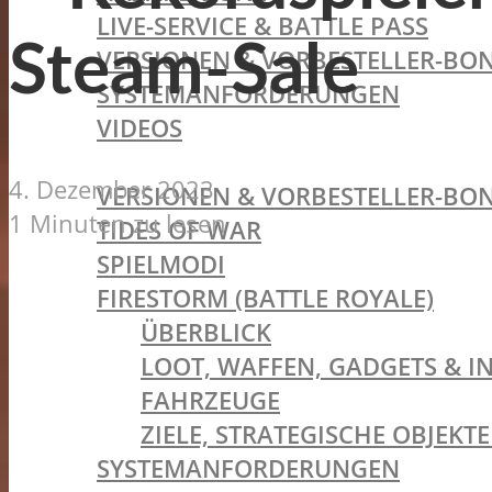
LIVE-SERVICE & BATTLE PASS
Steam-Sale
VERSIONEN & VORBESTELLER-BON
SYSTEMANFORDERUNGEN
VIDEOS
BATTLEFIELD V
4. Dezember 2023
VERSIONEN & VORBESTELLER-BON
1 Minuten zu lesen
TIDES OF WAR
SPIELMODI
FIRESTORM (BATTLE ROYALE)
ÜBERBLICK
LOOT, WAFFEN, GADGETS & I
FAHRZEUGE
ZIELE, STRATEGISCHE OBJEK
SYSTEMANFORDERUNGEN