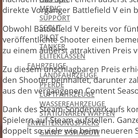
MEDIC
direkte Vorgänger Battlefield V ei
SUPPORT
SCOUT
Obwohl Battlefield V bereits vor fü
PILOT
veröffentlichte Shooter einen bem
TANKER
zu einem äußerst attraktiven Preis
ELITEKLASSEN
FAHRZEUGE
Zu diesem unschlagbaren Preis erhiel
LANDFAHRZEUGE
den Shooter beinhaltet, darunter z
PFERDE
aus den vergangenen Content Seaso
LUFTFAHRZEUGE
WASSERFAHRZEUGE
Dank des Steam-Sonderverkaufs konn
STATIONÄREN WAFFEN
Spielern auf Steam aufstellen. Ganz
ERWEITERUNGSPACKS
doppelt so viele wie beim neueren Se
GIANT´S SHADOW