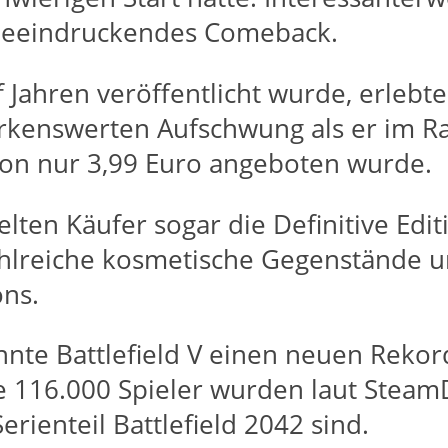
n beeindruckendes Comeback.
nf Jahren veröffentlicht wurde, erle
erkenswerten Aufschwung als er im 
 von nur 3,99 Euro angeboten wurde.
ten Käufer sogar die Definitive Editi
ahlreiche kosmetische Gegenstände u
ns.
te Battlefield V einen neuen Rekord 
e 116.000 Spieler wurden laut SteamDB
rienteil Battlefield 2042 sind.