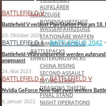
AUFKLÄRER
BATTLEFIELD V
FAHRZEUGE
BODENFAHRZEUGE
Battlefield V verlässt PlayStation Plus am 1
WASSERFAHRZEUGE
23. Oktober 2025
STATIONÄRE WAFFEN
BATTLEFIELD 1
•
BATTLEFIELD 2042
COMMANDER-MODUS
BATTLEPACKS
Battlefield-Währungspreise werden aufgrund
ERWEITERUNGSPACKS
angepasst
CHINA RISING
24. Mai 2023
SECOND ASSAULT
BATTLEFIELD 4
•
BATTLEFIELD V
NAVAL STRIKE
DRAGONS THEETH
Nvidia GeForce Now fügt zwei weitere Battlef
FINAL STAND
6. Januar 2022
NIGHT OPERATIONS