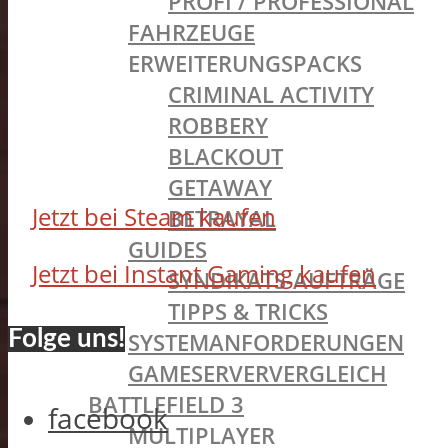
PROFI / PROFESSIONAL
FAHRZEUGE
ERWEITERUNGSPACKS
CRIMINAL ACTIVITY
ROBBERY
BLACKOUT
GETAWAY
Jetzt bei Steam kaufen
BETRAYAL
GUIDES
Jetzt bei Instant Gaming kaufen
SYNDIKATS-AUFTRÄGE
TIPPS & TRICKS
Folge uns!
SYSTEMANFORDERUNGEN
GAMESERVERVERGLEICH
BATTLEFIELD 3
facebook
MULTIPLAYER