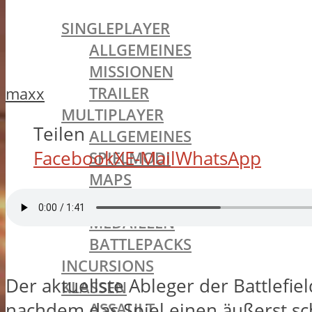
BATTLEFIELD 1
SINGLEPLAYER
ALLGEMEINES
MISSIONEN
TRAILER
maxx
MULTIPLAYER
Teilen
ALLGEMEINES
Facebook
X
E-Mail
WhatsApp
SPIELMODI
MAPS
WAFFEN & AUSRÜSTUNG
MEDAILLEN
BATTLEPACKS
INCURSIONS
Der aktuellste Ableger der Battlefie
KLASSEN
nachdem das Spiel einen äußerst sch
ASSAULT