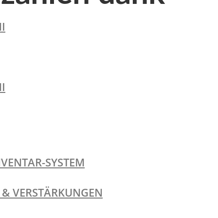
I
I
NVENTAR-SYSTEM
TE & VERSTÄRKUNGEN