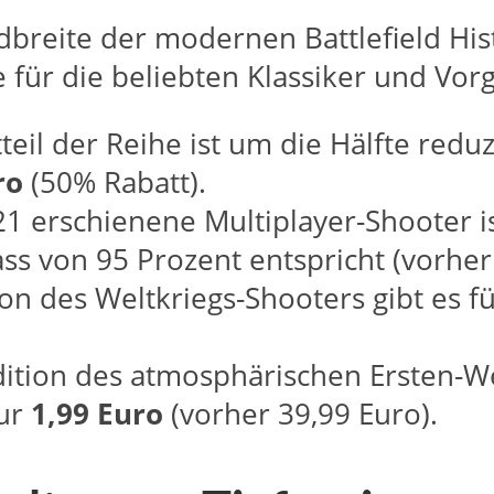
dbreite der modernen Battlefield Hist
e für die beliebten Klassiker und Vor
il der Reihe ist um die Hälfte reduzi
ro
(50% Rabatt).
1 erschienene Multiplayer-Shooter i
ass von 95 Prozent entspricht (vorher
ion des Weltkriegs-Shooters gibt es f
dition des atmosphärischen Ersten-We
nur
1,99 Euro
(vorher 39,99 Euro).