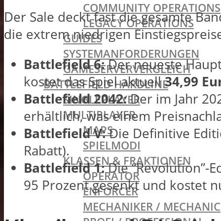
COMMUNITY OPERATIONS
Der Sale deckt fast die gesamte Ban
LEGACY OPERATIONS
die extrem niedrigen Einstiegspreis
GUIDES
SYSTEMANFORDERUNGEN
Battlefield 6:
Der neueste Hauptte
GAMESERVERVERGLEICH
kostet das Spiel aktuell
34,99 Eu
BATTLEFIELD HARDLINE
Battlefield 2042:
Der im Jahr 202
SINGLEPLAYER
MULTIPLAYER
erhältlich, was einem Preisnachl
MAPS
Battlefield V:
Die Definitive Edit
SPIELMODI
Rabatt).
KLASSEN & FRAKTIONEN
Battlefield 1:
Die “Revolution”-E
OPERATOR
95 Prozent gesenkt und kostet 
ENFORCER
MECHANIKER / MECHANIC