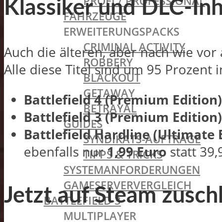
PROFI / PROFESSIONAL
Klassiker und DLC-Inh
FAHRZEUGE
ERWEITERUNGSPACKS
CRIMINAL ACTIVITY
Auch die älteren, aber nach wie vor a
ROBBERY
Alle diese Titel sind um 95 Prozent i
BLACKOUT
GETAWAY
Battlefield 4 (Premium Edition)
BETRAYAL
Battlefield 3 (Premium Edition)
GUIDES
Battlefield Hardline (Ultimate E
SYNDIKATS-AUFTRÄGE
ebenfalls nur
1,99 Euro
statt 39,
TIPPS & TRICKS
SYSTEMANFORDERUNGEN
GAMESERVERVERGLEICH
Jetzt auf Steam zusch
BATTLEFIELD 3
MULTIPLAYER