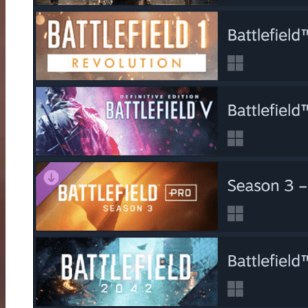
THEY SHALL NOT PASS
IN THE NAME OF THE TSAR
TURNING TIDES
APOCALYPSE
SYSTEMANFORDERUNGEN
BATTLEFIELD OLDIES
BATTLEFIELD 4
SINGLEPLAYER
MULTIPLAYER
MAPS
SPIELMODI
KLASSEN
STURMSOLDAT
PIONIER
VERSORGER