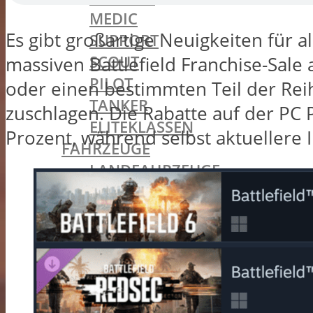
MEDIC
Es gibt großartige Neuigkeiten für a
SUPPORT
SCOUT
massiven Battlefield Franchise-Sale
PILOT
oder einen bestimmten Teil der Reihe
TANKER
zuschlagen. Die Rabatte auf der PC P
ELITEKLASSEN
Prozent, während selbst aktuellere I
FAHRZEUGE
LANDFAHRZEUGE
PFERDE
LUFTFAHRZEUGE
WASSERFAHRZEUGE
STATIONÄREN WAFFEN
ERWEITERUNGSPACKS
GIANT´S SHADOW