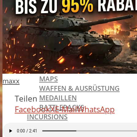
BATTLEFIELD 1
SINGLEPLAYER
ALLGEMEINES
MISSIONEN
TRAILER
MULTIPLAYER
ALLGEMEINES
SPIELMODI
MAPS
maxx
WAFFEN & AUSRÜSTUNG
MEDAILLEN
Teilen
BATTLEPACKS
Facebook
X
E-Mail
WhatsApp
INCURSIONS
KLASSEN
ASSAULT