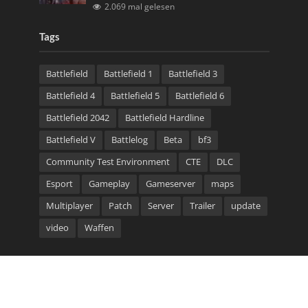
2.069 mal gelesen
Tags
Battlefield
Battlefield 1
Battlefield 3
Battlefield 4
Battlefield 5
Battlefield 6
Battlefield 2042
Battlefield Hardline
Battlefield V
Battlelog
Beta
bf3
Community Test Environment
CTE
DLC
Esport
Gameplay
Gameserver
maps
Multiplayer
Patch
Server
Trailer
update
video
Waffen
Community Bannerlinks