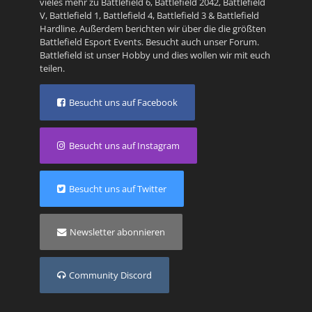
vieles mehr zu
Battlefield 6
,
Battlefield 2042
,
Battlefield
V
,
Battlefield 1
,
Battlefield 4
,
Battlefield 3
&
Battlefield
Hardline
. Außerdem berichten wir über die die größten
Battlefield Esport Events. Besucht auch unser
Forum
.
Battlefield ist unser Hobby und dies wollen wir mit euch
teilen.
Besucht uns auf Facebook
Besucht uns auf Instagram
Besucht uns auf Twitter
Newsletter abonnieren
Community Discord