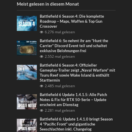
Meist gelesen in diesem Monat
Battlefield 6 Season 4: Die komplette
Roadmap – Maps, Waffen & Top Gun
Crossover
6.276 mal gelesen
Battlefield 6: So nehmt ihr am “Hunt the
Carrier” Discord Event teil und schaltet
exklusive Belohnungen frei
2.552 mal gelesen
Battlefield 6 Season 4: Offizieller
Gameplay-Trailer zeigt „Naval Warfare“ mit
Tsuru Reef sowie Wake Island & enthüllt
Starttermin
2.485 mal gelesen
Battlefield 6 Update 1.4.1.5: Alle Patch
Notes & Fix für RTX 50-Serie – Update
erscheint am Dienstag
2.281 mal gelesen
Battlefield 6: Update 1.4.1.0 bringt Season
4 “Pacific Front” und gigantische
Seeschlachten inkl. Changelog