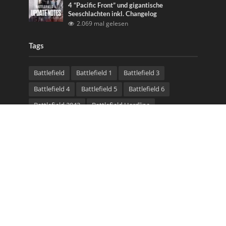
4 “Pacific Front” und gigantische
Seeschlachten inkl. Changelog
2.069 mal gelesen
Tags
Battlefield
Battlefield 1
Battlefield 3
Battlefield 4
Battlefield 5
Battlefield 6
Battlefield 2042
Battlefield Hardline
Battlefield V
Battlelog
Beta
bf3
Community Test Environment
CTE
DLC
Esport
Gameplay
Gameserver
maps
Multiplayer
Patch
Server
Trailer
update
video
Waffen
Community Bannerlinks