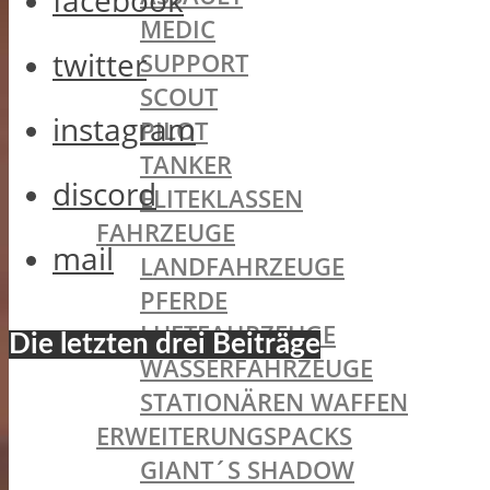
facebook
MEDIC
twitter
SUPPORT
SCOUT
instagram
PILOT
TANKER
discord
ELITEKLASSEN
FAHRZEUGE
mail
LANDFAHRZEUGE
PFERDE
LUFTFAHRZEUGE
Die letzten drei Beiträge
WASSERFAHRZEUGE
STATIONÄREN WAFFEN
ERWEITERUNGSPACKS
GIANT´S SHADOW