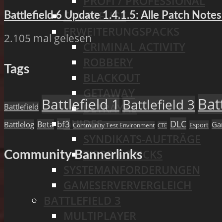
PROFI / PROFESSIONAL
FAHRZEUGE
Battlefield 6 Update 1.4.1.5: Alle Patch Not
ERWEITERUNGSPACKS
2.105 mal gelesen
CRIMINAL ACTIVITY
ROBBERY
Tags
BLACKOUT
GETAWAY
Bat
Battlefield 1
Battlefield 3
BETRAYAL
Battlefield
GUIDES
DLC
bf3
Beta
Battlelog
Ga
Esport
Community Test Environment
CTE
SYNDIKATS-AUFTRÄGE
TIPPS & TRICKS
Community Bannerlinks
SYSTEMANFORDERUNGEN
GAMESERVERVERGLEICH
BATTLEFIELD 3
MULTIPLAYER