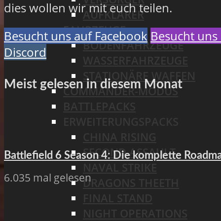
dies wollen wir mit euch teilen.
AUFKLÄRER
FAHRZEUGE
Besucht uns auf Facebook
Besucht uns 
BODENFAHRZEUGE
Discord
WASSERFAHRZEUGE
STATIONÄRE WAFFEN
Meist gelesen in diesem Monat
COMMANDER-MODUS
BATTLEPACKS
ERWEITERUNGSPACKS
CHINA RISING
SECOND ASSAULT
Battlefield 6 Season 4: Die komplette Road
NAVAL STRIKE
6.035 mal gelesen
DRAGONS THEETH
FINAL STAND
NIGHT OPERATIONS