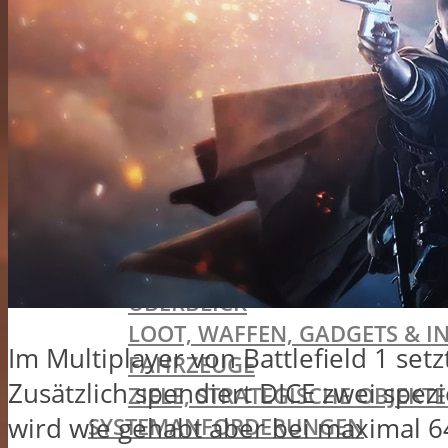
LIVE-SERVICE & BATTLE PASS
VERSIONEN & VORBESTELLER-BON
SYSTEMANFORDERUNGEN
VIDEOS
BATTLEFIELD V
VERSIONEN & VORBESTELLER-BON
TIDES OF WAR
SPIELMODI
FIRESTORM (BATTLE ROYALE)
ÜBERBLICK
LOOT, WAFFEN, GADGETS & I
Im Multiplayer von Battlefield 1 set
FAHRZEUGE
Zusätzlich spendiert DICE zwei spezi
ZIELE, STRATEGISCHE OBJEK
wird wie gehabt aber bei maximal 6
SYSTEMANFORDERUNGEN