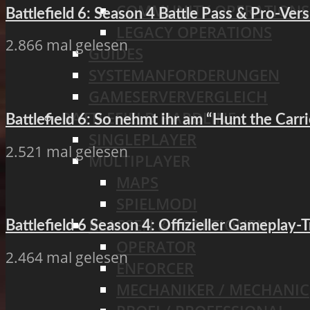
COMMUNITY OPERATIONS
Battlefield 6: Season 4 Battle Pass & Pro-Vers
LEGACY OPERATIONS
2.866 mal gelesen
GUIDES
SYSTEMANFORDERUNGEN
GAMESERVERVERGLEICH
BATTLEFIELD HARDLINE
Battlefield 6: So nehmt ihr am “Hunt the Carr
SINGLEPLAYER
2.521 mal gelesen
MULTIPLAYER
MAPS
SPIELMODI
KLASSEN & FRAKTIONEN
Battlefield 6 Season 4: Offizieller Gameplay-
OPERATOR
2.464 mal gelesen
ENFORCER
MECHANIKER / MECHANIC