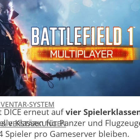
I
I
NVENTAR-SYSTEM
zt DICE erneut auf
vier Spielerklasse
elle Klassen für Panzer und Flugzeuge.
TE & VERSTÄRKUNGEN
4 Spieler pro Gameserver bleiben.