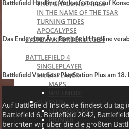
THEY SHALL NOT PASS
Battlefield Hardline: Verkaufsstopp auf Kons
IN THE NAME OF THE TSAR
TURNING TIDES
APOCALYPSE
SYSTEMANFORDERUNGEN
Das Ende einer Ära: Battlefield Hardline ver
BATTLEFIELD OLDIES
BATTLEFIELD 4
SINGLEPLAYER
MULTIPLAYER
Battlefield V verlässt PlayStation Plus am 1
MAPS
SPIELMODI
KLASSEN
Auf Battlefield-Inside.de findest du täg
STURMSOLDAT
Battlefield 6
,
Battlefield 2042
,
Battlefiel
PIONIER
berichten wir über die die größten Batt
VERSORGER