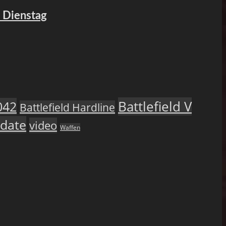
m Dienstag
Battlefield V
042
Battlefield Hardline
date
video
Waffen