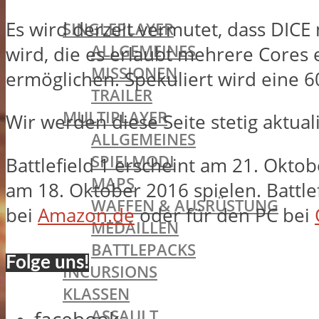
BATTLEFIELD 1
Es wird derzeit vermutet, dass DICE 
SINGLEPLAYER
ALLGEMEINES
wird, die es erlaubt mehrere Cores 
MISSIONEN
ermöglichen. Spekuliert wird eine 6
TRAILER
MULTIPLAYER
Wir werden diese Seite stetig aktual
ALLGEMEINES
SPIELMODI
Battlefield 1 erscheint am 21. Okto
MAPS
am 18. Oktober 2016 spielen. Battle
WAFFEN & AUSRÜSTUNG
bei
Amazon.de
oder für den PC bei
MEDAILLEN
BATTLEPACKS
Folge uns!
INCURSIONS
KLASSEN
ASSAULT