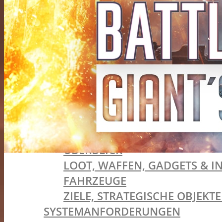
LIVE-SERVICE & BATTLE PASS
VERSIONEN & VORBESTELLER-BON
SYSTEMANFORDERUNGEN
VIDEOS
BATTLEFIELD V
VERSIONEN & VORBESTELLER-BON
TIDES OF WAR
SPIELMODI
FIRESTORM (BATTLE ROYALE)
ÜBERBLICK
LOOT, WAFFEN, GADGETS & I
FAHRZEUGE
ZIELE, STRATEGISCHE OBJEK
SYSTEMANFORDERUNGEN