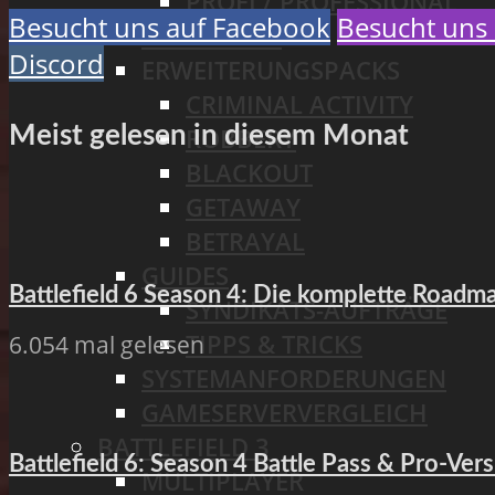
PROFI / PROFESSIONAL
Besucht uns auf Facebook
Besucht uns 
FAHRZEUGE
Discord
ERWEITERUNGSPACKS
CRIMINAL ACTIVITY
Meist gelesen in diesem Monat
ROBBERY
BLACKOUT
GETAWAY
BETRAYAL
GUIDES
Battlefield 6 Season 4: Die komplette Road
SYNDIKATS-AUFTRÄGE
TIPPS & TRICKS
6.054 mal gelesen
SYSTEMANFORDERUNGEN
GAMESERVERVERGLEICH
BATTLEFIELD 3
Battlefield 6: Season 4 Battle Pass & Pro-Vers
MULTIPLAYER