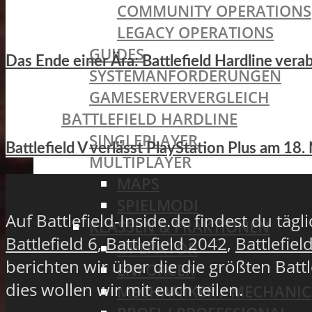
COMMUNITY OPERATIONS
LEGACY OPERATIONS
GUIDES
Das Ende einer Ära: Battlefield Hardline ver
SYSTEMANFORDERUNGEN
GAMESERVERVERGLEICH
BATTLEFIELD HARDLINE
SINGLEPLAYER
Battlefield V verlässt PlayStation Plus am 1
MULTIPLAYER
MAPS
SPIELMODI
Auf Battlefield-Inside.de findest du täg
KLASSEN & FRAKTIONEN
Battlefield 6
,
Battlefield 2042
,
Battlefiel
OPERATOR
berichten wir über die die größten Batt
ENFORCER
dies wollen wir mit euch teilen.
MECHANIKER / MECHANIC