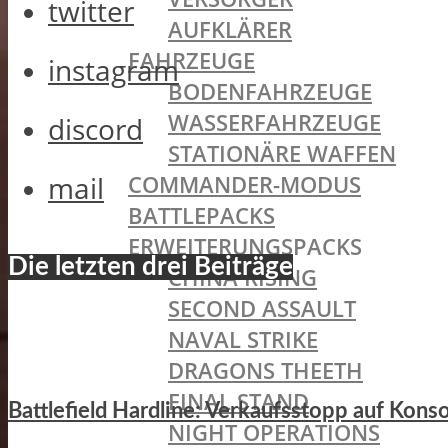
twitter
AUFKLÄRER
FAHRZEUGE
instagram
BODENFAHRZEUGE
WASSERFAHRZEUGE
discord
STATIONÄRE WAFFEN
mail
COMMANDER-MODUS
BATTLEPACKS
ERWEITERUNGSPACKS
Die letzten drei Beiträge
CHINA RISING
SECOND ASSAULT
NAVAL STRIKE
DRAGONS THEETH
FINAL STAND
Battlefield Hardline: Verkaufsstopp auf Kons
NIGHT OPERATIONS