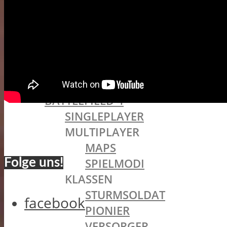
THEY SHALL NOT PASS
IN THE NAME OF THE TSAR
TURNING TIDES
APOCALYPSE
SYSTEMANFORDERUNGEN
BATTLEFIELD OLDIES
BATTLEFIELD 4
SINGLEPLAYER
MULTIPLAYER
MAPS
SPIELMODI
Folge uns!
KLASSEN
STURMSOLDAT
facebook
PIONIER
VERSORGER