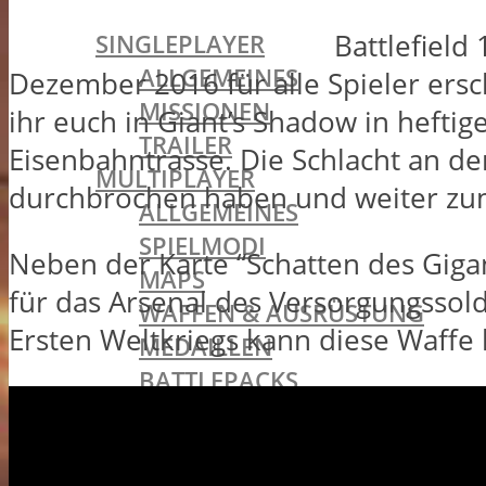
BATTLEFIELD 1
Battlefield
SINGLEPLAYER
ALLGEMEINES
Dezember 2016 für alle Spieler ersch
MISSIONEN
ihr euch in Giant’s Shadow in hefti
TRAILER
Eisenbahntrasse. Die Schlacht an der
MULTIPLAYER
durchbrochen haben und weiter zum 
ALLGEMEINES
SPIELMODI
Neben der Karte “Schatten des Gigan
MAPS
für das Arsenal des Versorgungssol
WAFFEN & AUSRÜSTUNG
Ersten Weltkriegs kann diese Waffe 
MEDAILLEN
BATTLEPACKS
INCURSIONS
KLASSEN
ASSAULT