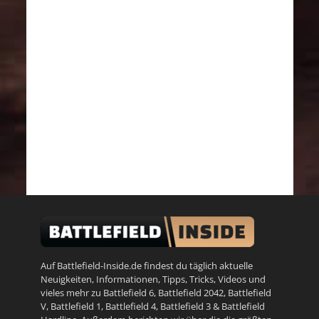
Auf Battlefield-Inside.de findest du täglich aktuelle
Neuigkeiten, Informationen, Tipps, Tricks, Videos und
vieles mehr zu
Battlefield 6
,
Battlefield 2042
,
Battlefield
V
,
Battlefield 1
,
Battlefield 4
,
Battlefield 3
&
Battlefield