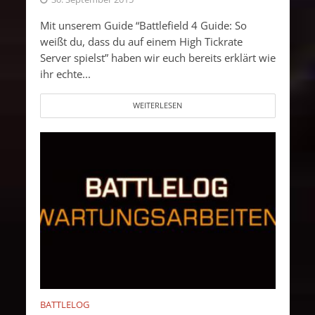
Mit unserem Guide “Battlefield 4 Guide: So
weißt du, dass du auf einem High Tickrate
Server spielst” haben wir euch bereits erklärt wie
ihr echte...
WEITERLESEN
BATTLELOG