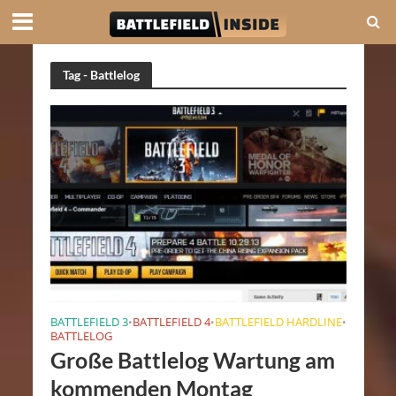
Tag - Battlelog
BATTLEFIELD 3
BATTLEFIELD 4
BATTLEFIELD HARDLINE
•
•
•
BATTLELOG
Große Battlelog Wartung am
kommenden Montag