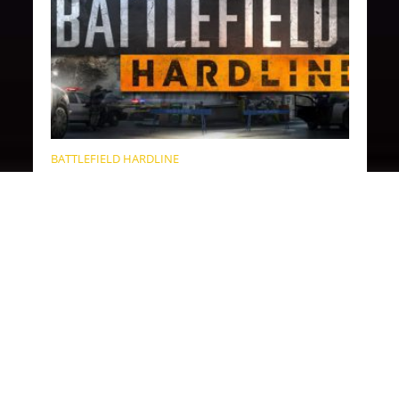
BATTLEFIELD HARDLINE
Battlefield Hardline nun in
Battlelog-App und passender
NVIDIA Treiber
18. März 2015
Battlelog bietet die Möglichkeit durch mobile
Endgeräte, wie zum Beispiel dem iPhone oder
dem iPad, immer verbunden zu sein und
verschiedene Anpassungen der...