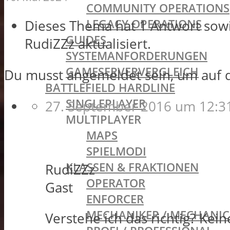
COMMUNITY OPERATIONS
LEGACY OPERATIONS
Dieses Thema hat 1 Antwort sow
GUIDES
RudiZZz
aktualisiert.
SYSTEMANFORDERUNGEN
GAMESERVERVERGLEICH
Du musst angemeldet sein, um auf 
BATTLEFIELD HARDLINE
SINGLEPLAYER
27. September 2016 um 12:3
MULTIPLAYER
MAPS
SPIELMODI
KLASSEN & FRAKTIONEN
RudiZZz
OPERATOR
Gast
ENFORCER
MECHANIKER / MECHANIC
Verstehe ich das richtig? Kei