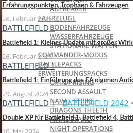
Erfahrungspunkten, Trophäen & Fahrzeugen
AUFKLÄRER
FAHRZEUGE
28. Februar 2025
BODENFAHRZEUGE
BATTLEFIELD 1
WASSERFAHRZEUGE
Battlefield 1: Kleines Update mit großer Wirk
STATIONÄRE WAFFEN
COMMANDER-MODUS
26. Februar 2025
BATTLEPACKS
BATTLEFIELD 1
ERWEITERUNGSPACKS
Battlefield 1: Einführung des EA eigenen Ant
CHINA RISING
SECOND ASSAULT
29. August 2024
NAVAL STRIKE
BATTLEFIELD 1
•
BATTLEFIELD 2042
DRAGONS THEETH
Double XP für Battlefield 1, Battlefield 4, Bat
FINAL STAND
NIGHT OPERATIONS
10. Mai 2024