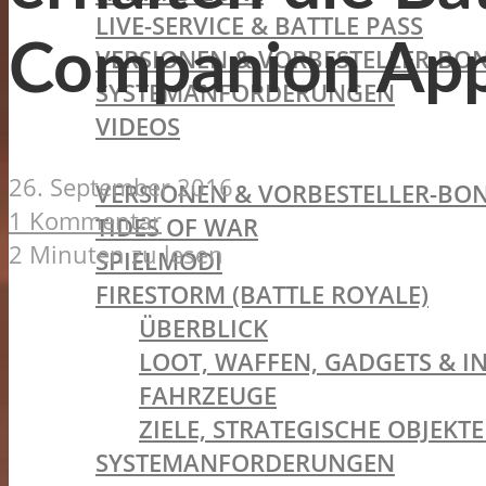
LIVE-SERVICE & BATTLE PASS
Companion Ap
VERSIONEN & VORBESTELLER-BON
SYSTEMANFORDERUNGEN
VIDEOS
BATTLEFIELD V
26. September 2016
VERSIONEN & VORBESTELLER-BON
1 Kommentar
TIDES OF WAR
2 Minuten zu lesen
SPIELMODI
FIRESTORM (BATTLE ROYALE)
ÜBERBLICK
LOOT, WAFFEN, GADGETS & I
FAHRZEUGE
ZIELE, STRATEGISCHE OBJEK
SYSTEMANFORDERUNGEN