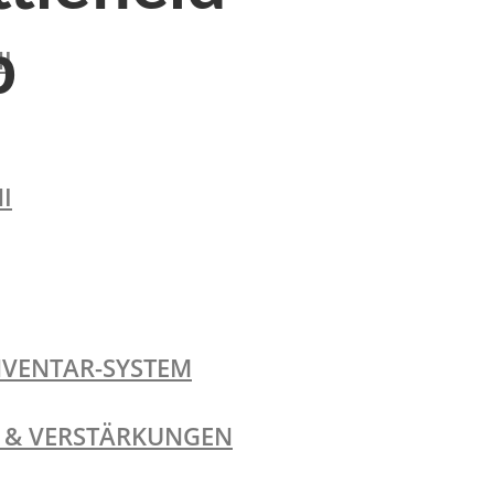
p
I
I
NVENTAR-SYSTEM
TE & VERSTÄRKUNGEN