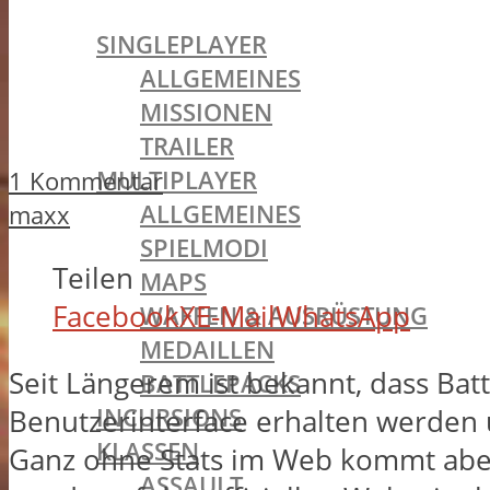
BATTLEFIELD 1
SINGLEPLAYER
ALLGEMEINES
MISSIONEN
TRAILER
MULTIPLAYER
1 Kommentar
ALLGEMEINES
maxx
SPIELMODI
Teilen
MAPS
Facebook
X
E-Mail
WhatsApp
WAFFEN & AUSRÜSTUNG
MEDAILLEN
Seit Längerem ist bekannt, dass Battl
BATTLEPACKS
INCURSIONS
Benutzerinterface erhalten werden u
KLASSEN
Ganz ohne Stats im Web kommt aber 
ASSAULT