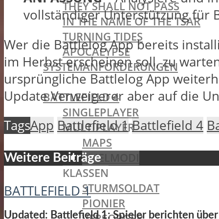
THEY SHALL NOT PASS
vollständiger Unterstützung für Ba
IN THE NAME OF THE TSAR
TURNING TIDES
Wer die Battlelog App bereits instal
APOCALYPSE
im Herbst erscheinen soll, zu warte
SYSTEMANFORDERUNGEN
ursprüngliche Battlelog App weiterh
BATTLEFIELD OLDIES
Update Verweigerer aber auf die Unt
BATTLEFIELD 4
SINGLEPLAYER
Tags
App
Battlefield 1
Battlefield 4
B
MULTIPLAYER
MAPS
SPIELMODI
Weitere Beiträge
KLASSEN
STURMSOLDAT
BATTLEFIELD 1
PIONIER
Updated: Battlefield 1: Spieler berichten üb
VERSORGER