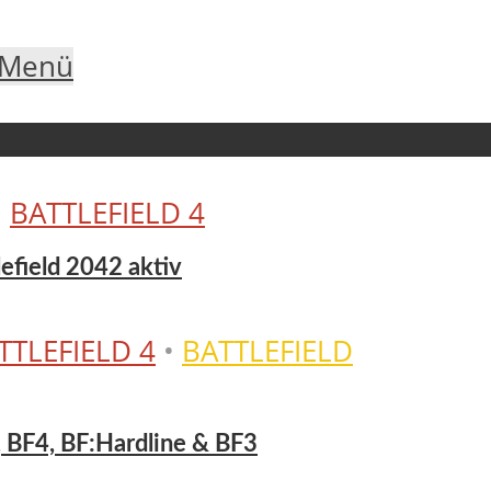
Menü
•
BATTLEFIELD 4
tlefield 2042 aktiv
TTLEFIELD 4
•
BATTLEFIELD
, BF4, BF:Hardline & BF3