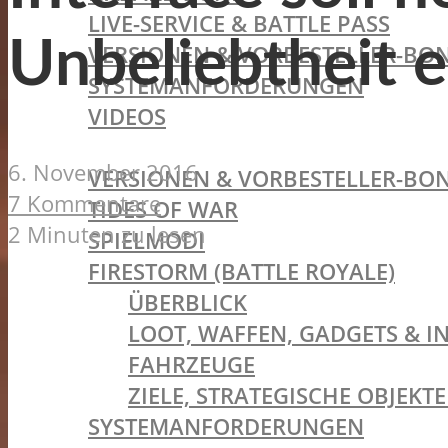
LIVE-SERVICE & BATTLE PASS
Unbeliebtheit 
VERSIONEN & VORBESTELLER-BON
SYSTEMANFORDERUNGEN
VIDEOS
BATTLEFIELD V
6. November 2016
VERSIONEN & VORBESTELLER-BON
7 Kommentare
TIDES OF WAR
2 Minuten zu lesen
SPIELMODI
FIRESTORM (BATTLE ROYALE)
ÜBERBLICK
LOOT, WAFFEN, GADGETS & I
FAHRZEUGE
ZIELE, STRATEGISCHE OBJEK
SYSTEMANFORDERUNGEN