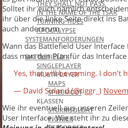
THEY SHALL NOT PASS
Solltet ihr euch nämlich entscheiden
IN THE NAME OF THE TSAR
ihr über die linke Seite direkt ins 
TURNING TIDES
auch andersrum.
APOCALYPSE
SYSTEMANFORDERUNGEN
Wann das Battlefield User Interface 
BATTLEFIELD OLDIES
dass man den Plan für das Interface
BATTLEFIELD 4
SINGLEPLAYER
Yes, that will be coming. I don't h
MULTIPLAYER
MAPS
— David Sirland (@tiggr_)
Novemb
SPIELMODI
KLASSEN
Wie ihr eventuell aus unseren Zeile
STURMSOLDAT
User Interface. Wie steht ihr zu die
PIONIER
Meinung in die Kommentare!
VERSORGER