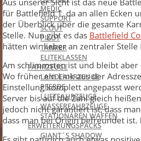
Aus unserer Sicht ist das neue Battl
MEDIC
für Battlefield 1, da an allen Ecken
SUPPORT
der Überblick über die gesamte Karri
SCOUT
Stelle. Nun gibt es das
Battlefield 
PILOT
hätten wir lieber an zentraler Stell
TANKER
ELITEKLASSEN
Am schlimmsten ist und bleibt aber
FAHRZEUGE
Wo früher ein Link aus der Adressze
LANDFAHRZEUGE
PFERDE
Einstellung komplett angepasst wer
LUFTFAHRZEUGE
Server bis auf die Zahl gleich heiße
WASSERFAHRZEUGE
jedoch nicht garantiert ist, dass ma
STATIONÄREN WAFFEN
dass man bei Origin befreundet ist.
ERWEITERUNGSPACKS
GIANT´S SHADOW
Es gibt natürlich auch etwas positiv