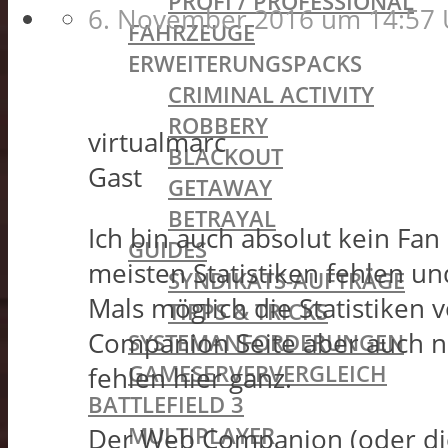
PROFI / PROFESSIONAL
6. November 2016 um 14:57 
FAHRZEUGE
ERWEITERUNGSPACKS
CRIMINAL ACTIVITY
ROBBERY
virtualmarc
BLACKOUT
Gast
GETAWAY
BETRAYAL
Ich bin auch absolut kein Fan
GUIDES
meisten Statistiken fehlen und
SYNDIKATS-AUFTRÄGE
Mals möglich die Statistiken 
TIPPS & TRICKS
Companion Seite aber auch nur
SYSTEMANFORDERUNGEN
GAMESERVERVERGLEICH
fehlen hier ganz.
BATTLEFIELD 3
MULTIPLAYER
Der Web Companion (oder die 