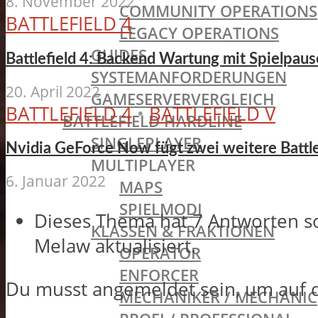
8. November 2022
COMMUNITY OPERATIONS
BATTLEFIELD 4
LEGACY OPERATIONS
GUIDES
Battlefield 4: Backend Wartung mit Spielpau
SYSTEMANFORDERUNGEN
20. April 2022
GAMESERVERVERGLEICH
BATTLEFIELD 4
•
BATTLEFIELD V
BATTLEFIELD HARDLINE
SINGLEPLAYER
Nvidia GeForce Now fügt zwei weitere Battlef
MULTIPLAYER
6. Januar 2022
MAPS
SPIELMODI
Dieses Thema hat 7 Antworten s
KLASSEN & FRAKTIONEN
Melaw
aktualisiert.
OPERATOR
ENFORCER
Du musst angemeldet sein, um auf 
MECHANIKER / MECHANIC