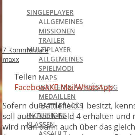
BATTLEFIELD 1
SINGLEPLAYER
ALLGEMEINES
MISSIONEN
TRAILER
MULTIPLAYER
7 Kommentare
ALLGEMEINES
maxx
SPIELMODI
Teilen
MAPS
Facebook
X
E-Mail
WhatsApp
WAFFEN & AUSRÜSTUNG
MEDAILLEN
Sofern du Battlefield 1 besitzt, ken
BATTLEPACKS
INCURSIONS
soll auch Battlefield 4 erhalten und 
KLASSEN
wird man dann auch über das gleiche
ASSAULT