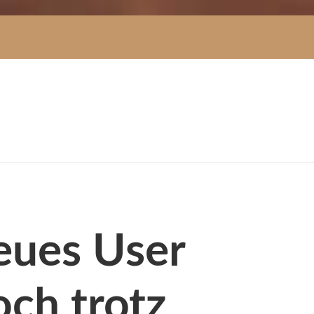
Neues User
och trotz