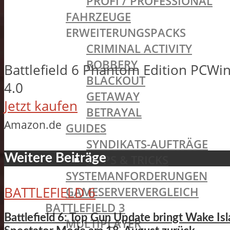
PROFI / PROFESSIONAL
FAHRZEUGE
ERWEITERUNGSPACKS
CRIMINAL ACTIVITY
ROBBERY
Battlefield 6 Phantom Edition PCW
BLACKOUT
4.0
GETAWAY
Jetzt kaufen
BETRAYAL
Amazon.de
GUIDES
SYNDIKATS-AUFTRÄGE
Weitere Beiträge
TIPPS & TRICKS
SYSTEMANFORDERUNGEN
BATTLEFIELD 6
GAMESERVERVERGLEICH
BATTLEFIELD 3
Battlefield 6: Top Gun Update bringt Wake I
MULTIPLAYER