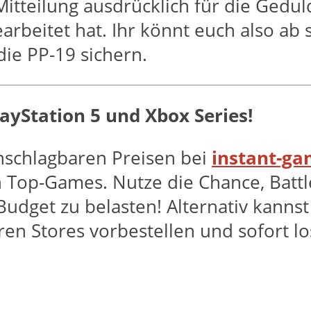
 Mitteilung ausdrücklich für die Ge
rbeitet hat. Ihr könnt euch also ab 
ie PP-19 sichern.
PlayStation 5 und Xbox Series!
unschlagbaren Preisen bei
instant-g
 Top-Games. Nutze die Chance, Battl
udget zu belasten! Alternativ kanns
en Stores vorbestellen und sofort lo