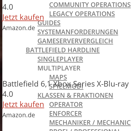
COMMUNITY OPERATIONS
4.0
LEGACY OPERATIONS
Jetzt kaufen
GUIDES
Amazon.de
SYSTEMANFORDERUNGEN
GAMESERVERVERGLEICH
BATTLEFIELD HARDLINE
SINGLEPLAYER
MULTIPLAYER
MAPS
Battlefield 6,1 Xbox Series X-Blu-ray
SPIELMODI
4.0
KLASSEN & FRAKTIONEN
Jetzt kaufen
OPERATOR
ENFORCER
Amazon.de
MECHANIKER / MECHANIC