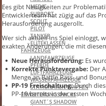
MEDIC
Ees gibt Neuigkeiten zur Problemat
SUPPORT
Entwicklerteam hat zügig auf das Pr
SCOUT
Herausforderung ausgerollt.
PILOT
TANKER
Wer sich aktuell ins Spiel einloggt, w
ELITEKLASSEN
exakten Änderungen, die mit die
FAHRZEUGE
LANDFAHRZEUGE
Neue Herausforderung:
Es wurd
PFERDE
Korrekte Punktevergabe:
Der A
LUFTFAHRZEUGE
Menge an Battle Pass- und Bonu
WASSERFAHRZEUGE
PP-19 Freischaltung:
Durch dies
STATIONÄREN WAFFEN
PP-19 bereits in der ersten Woch
ERWEITERUNGSPACKS
GIANT´S SHADOW