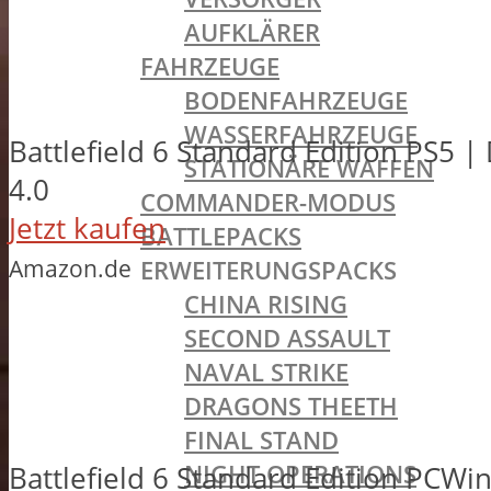
AUFKLÄRER
FAHRZEUGE
BODENFAHRZEUGE
WASSERFAHRZEUGE
Battlefield 6 Standard Edition PS5 |
STATIONÄRE WAFFEN
4.0
COMMANDER-MODUS
Jetzt kaufen
BATTLEPACKS
Amazon.de
ERWEITERUNGSPACKS
CHINA RISING
SECOND ASSAULT
NAVAL STRIKE
DRAGONS THEETH
FINAL STAND
NIGHT OPERATIONS
Battlefield 6 Standard Edition PCW