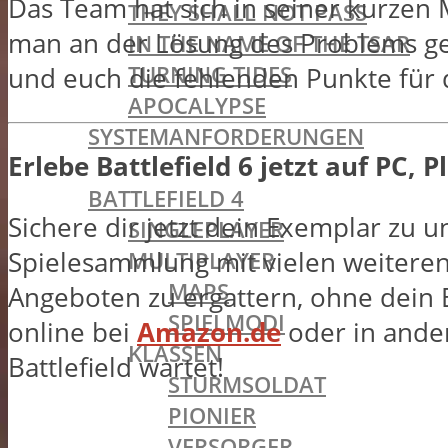
Das Team hat sich in seiner kurzen
THEY SHALL NOT PASS
man an der Lösung des Problems gea
IN THE NAME OF THE TSAR
TURNING TIDES
und euch die fehlenden Punkte für d
APOCALYPSE
SYSTEMANFORDERUNGEN
Erlebe Battlefield 6 jetzt auf PC, 
BATTLEFIELD OLDIES
BATTLEFIELD 4
Sichere dir jetzt dein Exemplar zu 
SINGLEPLAYER
Spielesammlung mit vielen weiteren
MULTIPLAYER
MAPS
Angeboten zu ergattern, ohne dein B
SPIELMODI
online bei
Amazon.de
oder in ander
KLASSEN
Battlefield wartet!
STURMSOLDAT
PIONIER
VERSORGER