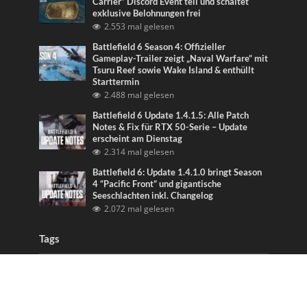
Carrier” Discord Event teil und schaltet
exklusive Belohnungen frei
2.553 mal gelesen
Battlefield 6 Season 4: Offizieller
Gameplay-Trailer zeigt „Naval Warfare“ mit
Tsuru Reef sowie Wake Island & enthüllt
Starttermin
2.488 mal gelesen
Battlefield 6 Update 1.4.1.5: Alle Patch
Notes & Fix für RTX 50-Serie – Update
erscheint am Dienstag
2.314 mal gelesen
Battlefield 6: Update 1.4.1.0 bringt Season
4 “Pacific Front” und gigantische
Seeschlachten inkl. Changelog
2.072 mal gelesen
Tags
Battlefield
Battlefield 1
Battlefield 3
Battlefield 4
Battlefield 5
Battlefield 6