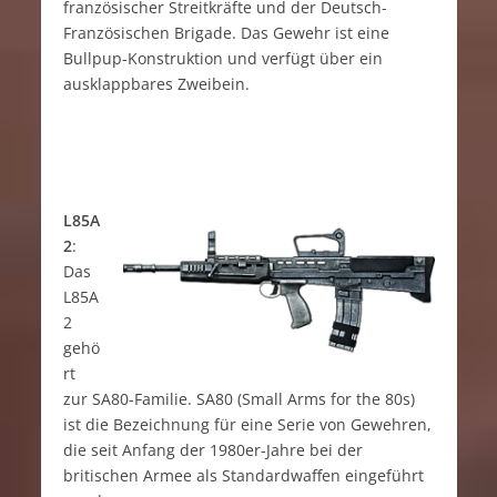
französischer Streitkräfte und der Deutsch-
Französischen Brigade. Das Gewehr ist eine
Bullpup-Konstruktion und verfügt über ein
ausklappbares Zweibein.
L85A
2
:
Das
L85A
2
gehö
rt
zur SA80-Familie. SA80 (Small Arms for the 80s)
ist die Bezeichnung für eine Serie von Gewehren,
die seit Anfang der 1980er-Jahre bei der
britischen Armee als Standardwaffen eingeführt