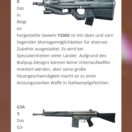
0
:
Das
in
Belgi
en
hergestellte Gewehr
F2000
ist mit oben und vorn
liegenden Montagemöglichkeiten für diverses
Zubehör ausgestattet. Es wird bei
Spezialeinheiten vieler Länder. Aufgrund des
Bullpup-Designs können keine Unterlaufwaffen
montiert werden, aber seine große
Feuergeschwindigkeit macht es zu einer
leistungsstarken Waffe in Nahkampfgefechten.
G3A
3
:
Das
G3-