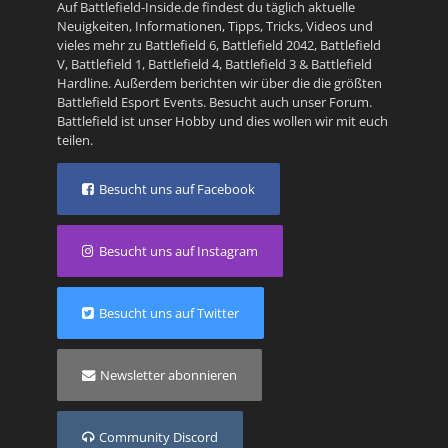
Auf Battlefield-Inside.de findest du täglich aktuelle
Neuigkeiten, Informationen, Tipps, Tricks, Videos und
vieles mehr zu
Battlefield 6
,
Battlefield 2042
,
Battlefield
V
,
Battlefield 1
,
Battlefield 4
,
Battlefield 3
&
Battlefield
Hardline
. Außerdem berichten wir über die die größten
Battlefield Esport Events. Besucht auch unser
Forum
.
Battlefield ist unser Hobby und dies wollen wir mit euch
teilen.
Besucht uns auf Facebook
Besucht uns auf Instagram
Besucht uns auf Twitter
Newsletter abonnieren
Community Discord