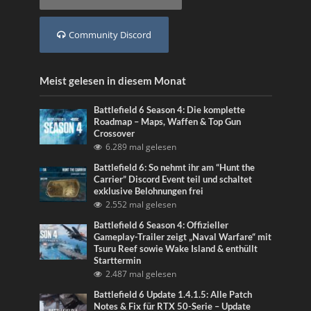
Community Discord
Meist gelesen in diesem Monat
Battlefield 6 Season 4: Die komplette
Roadmap – Maps, Waffen & Top Gun
Crossover
6.289 mal gelesen
Battlefield 6: So nehmt ihr am “Hunt the
Carrier” Discord Event teil und schaltet
exklusive Belohnungen frei
2.552 mal gelesen
Battlefield 6 Season 4: Offizieller
Gameplay-Trailer zeigt „Naval Warfare“ mit
Tsuru Reef sowie Wake Island & enthüllt
Starttermin
2.487 mal gelesen
Battlefield 6 Update 1.4.1.5: Alle Patch
Notes & Fix für RTX 50-Serie – Update