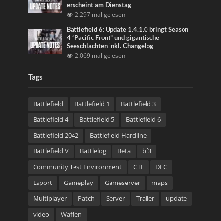
erscheint am Dienstag
2.297 mal gelesen
Battlefield 6: Update 1.4.1.0 bringt Season
4 “Pacific Front” und gigantische
Seeschlachten inkl. Changelog
2.069 mal gelesen
Tags
Battlefield
Battlefield 1
Battlefield 3
Battlefield 4
Battlefield 5
Battlefield 6
Battlefield 2042
Battlefield Hardline
Battlefield V
Battlelog
Beta
bf3
Community Test Environment
CTE
DLC
Esport
Gameplay
Gameserver
maps
Multiplayer
Patch
Server
Trailer
update
video
Waffen