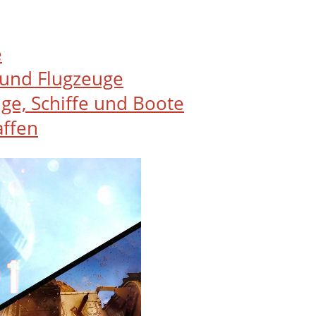
e
e und Flugzeuge
uge, Schiffe und Boote
affen