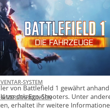
I
I
NVENTAR-SYSTEM
iler von Battlefield 1 gewährt anha
uplätze des Ego-Shooters. Unter ande
TE & VERSTÄRKUNGEN
ten, erhaltet ihr weitere Information