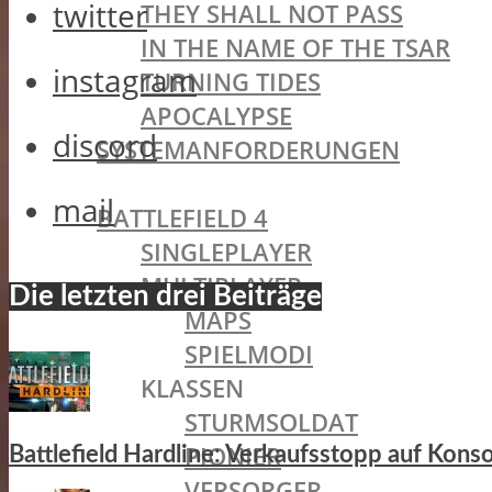
twitter
THEY SHALL NOT PASS
IN THE NAME OF THE TSAR
instagram
TURNING TIDES
APOCALYPSE
discord
SYSTEMANFORDERUNGEN
BATTLEFIELD OLDIES
mail
BATTLEFIELD 4
SINGLEPLAYER
MULTIPLAYER
Die letzten drei Beiträge
MAPS
SPIELMODI
KLASSEN
STURMSOLDAT
PIONIER
Battlefield Hardline: Verkaufsstopp auf Kons
VERSORGER