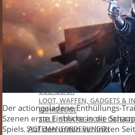
LIVE-SERVICE & BATTLE PASS
VERSIONEN & VORBESTELLER-BON
SYSTEMANFORDERUNGEN
VIDEOS
BATTLEFIELD V
VERSIONEN & VORBESTELLER-BON
TIDES OF WAR
SPIELMODI
FIRESTORM (BATTLE ROYALE)
ÜBERBLICK
LOOT, WAFFEN, GADGETS & I
Der actiongeladene Enthüllungs-Tra
FAHRZEUGE
Szenen erste Einblicke in die Scha
ZIELE, STRATEGISCHE OBJEK
Spiels. Auf den unten verlinkten Sei
SYSTEMANFORDERUNGEN