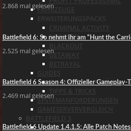
PROFI / PROFESSIONAL
2.868 mal gelesen
FAHRZEUGE
ERWEITERUNGSPACKS
CRIMINAL ACTIVITY
ROBBERY
Battlefield 6: So nehmt ihr am “Hunt the Carr
BLACKOUT
2.525 mal gelesen
GETAWAY
BETRAYAL
GUIDES
SYNDIKATS-AUFTRÄGE
Battlefield 6 Season 4: Offizieller Gameplay-
TIPPS & TRICKS
2.469 mal gelesen
SYSTEMANFORDERUNGEN
GAMESERVERVERGLEICH
BATTLEFIELD 3
MULTIPLAYER
Battlefield 6 Update 1.4.1.5: Alle Patch Not