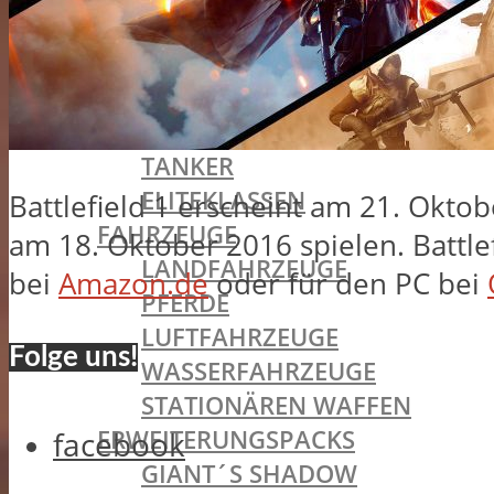
MEDIC
SUPPORT
SCOUT
PILOT
TANKER
ELITEKLASSEN
Battlefield 1 erscheint am 21. Okto
FAHRZEUGE
am 18. Oktober 2016 spielen. Battle
LANDFAHRZEUGE
bei
Amazon.de
oder für den PC bei
PFERDE
LUFTFAHRZEUGE
Folge uns!
WASSERFAHRZEUGE
STATIONÄREN WAFFEN
ERWEITERUNGSPACKS
facebook
GIANT´S SHADOW