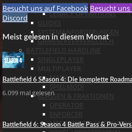
COMMUNITY OPERATIONS
Besucht uns auf Facebook
Besucht uns 
LEGACY OPERATIONS
Discord
GUIDES
SYSTEMANFORDERUNGEN
Meist gelesen in diesem Monat
GAMESERVERVERGLEICH
BATTLEFIELD HARDLINE
SINGLEPLAYER
MULTIPLAYER
MAPS
Battlefield 6 Season 4: Die komplette Road
SPIELMODI
6.099 mal gelesen
KLASSEN & FRAKTIONEN
OPERATOR
ENFORCER
MECHANIKER / MECHANIC
Battlefield 6: Season 4 Battle Pass & Pro-Vers