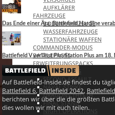
AUFKLÄRER
FAHRZEUGE
BODENFAHRZEUGE
Das Ende einer Ära: Battlefield Hardline ver
WASSERFAHRZEUGE
STATIONÄRE WAFFEN
COMMANDER-MODUS
BATTLEPACKS
Battlefield V verlässt PlayStation Plus am 1
ERWEITERUNGSPACKS
CHINA RISING
SECOND ASSAULT
Auf Battlefield-Inside.de findest du täg
NAVAL STRIKE
Battlefield 6
,
Battlefield 2042
,
Battlefiel
DRAGONS THEETH
berichten wir über die die größten Batt
FINAL STAND
dies wollen wir mit euch teilen.
NIGHT OPERATIONS