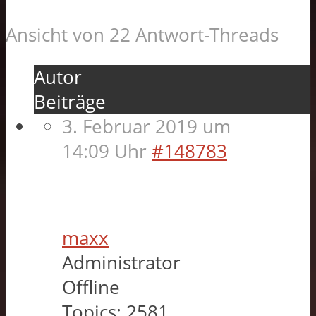
Ansicht von 22 Antwort-Threads
Autor
Beiträge
3. Februar 2019 um
14:09 Uhr
#148783
maxx
Administrator
Offline
Topics:
2581