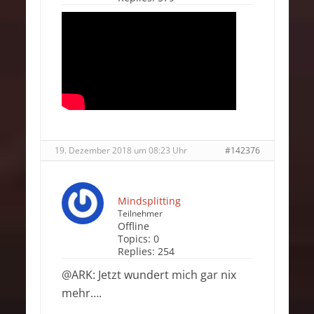
19. Dezember 2018 um 08:23 Uhr
#142376
Mindsplitting
Teilnehmer
Offline
Topics:
0
Replies:
254
@ARK: Jetzt wundert mich gar nix
mehr….