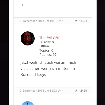
:)
19. Dezember 2018 um 10:41 Uhr
#142394
The-Evil-GER
Teilnehmer
Offline
Topics:
0
Replies:
97
Jetzt weiß ich auch warum mich
viele sehen wenn ich mitten im
Kornfeld liege.
19. Dezember 2018 um 18:23 Uhr
#142460