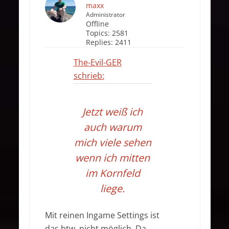
maxx
Administrator
Offline
Topics:
2581
Replies:
2411
The-Evil-GER
schrieb:
Jetzt weiß ich
auch warum
mich viele sehen
wenn ich mitten
im Kornfeld
liege.
Mit reinen Ingame Settings ist
das btw. nicht möglich. Da