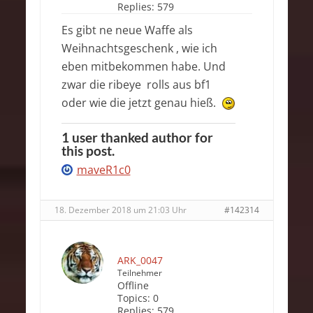
Replies:
579
Es gibt ne neue Waffe als
Weihnachtsgeschenk , wie ich
eben mitbekommen habe. Und
zwar die ribeye rolls aus bf1
oder wie die jetzt genau hieß.
1 user thanked author for
this post.
maveR1c0
18. Dezember 2018 um 21:03 Uhr
#142314
ARK_0047
Teilnehmer
Offline
Topics:
0
Replies:
579