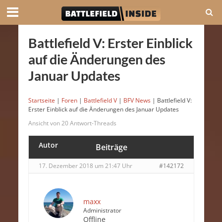
Battlefield V: Erster Einblick
auf die Änderungen des
Januar Updates
Startseite
|
Foren
|
Battlefield V
|
BFV News
|
Battlefield V:
Erster Einblick auf die Änderungen des Januar Updates
Ansicht von 20 Antwort-Threads
Autor
Beiträge
17. Dezember 2018 um 21:47 Uhr
#142172
maxx
Administrator
Offline