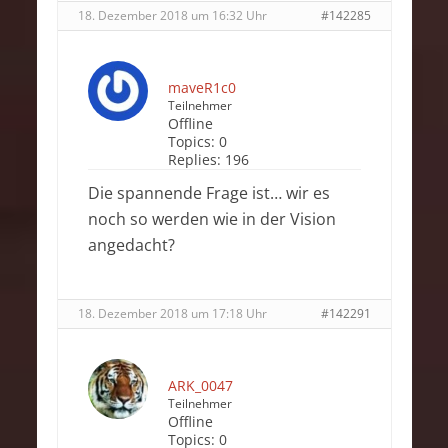
18. Dezember 2018 um 16:32 Uhr
#142285
maveR1c0
Teilnehmer
Offline
Topics:
0
Replies:
196
Die spannende Frage ist… wir es
noch so werden wie in der Vision
angedacht?
18. Dezember 2018 um 17:18 Uhr
#142291
ARK_0047
Teilnehmer
Offline
Topics:
0