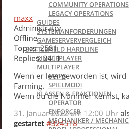
COMMUNITY OPERATIONS
LEGACY OPERATIONS
maxx
GUIDES
Administrator
SYSTEMANFORDERUNGEN
Offline
GAMESERVERVERGLEICH
Topics:
2581
BATTLEFIELD HARDLINE
Replies:
2411
SINGLEPLAYER
MULTIPLAYER
Wenn er leer geworden ist, wird 
MAPS
SPIELMODI
Farming.
KLASSEN & FRAKTIONEN
Wenn du die Nummer kennst, kann
OPERATOR
ENFORCER
31. Januar 2022 um 12:00 Uhr
al
MECHANIKER / MECHANIC
#324518
gestartet