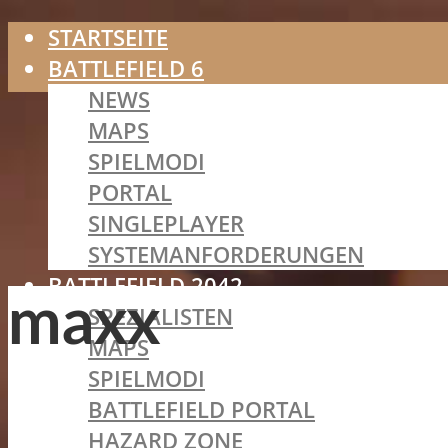
STARTSEITE
BATTLEFIELD 6
NEWS
MAPS
SPIELMODI
PORTAL
SINGLEPLAYER
SYSTEMANFORDERUNGEN
BATTLEFIELD 2042
maxx
SPEZIALISTEN
MAPS
SPIELMODI
BATTLEFIELD PORTAL
HAZARD ZONE