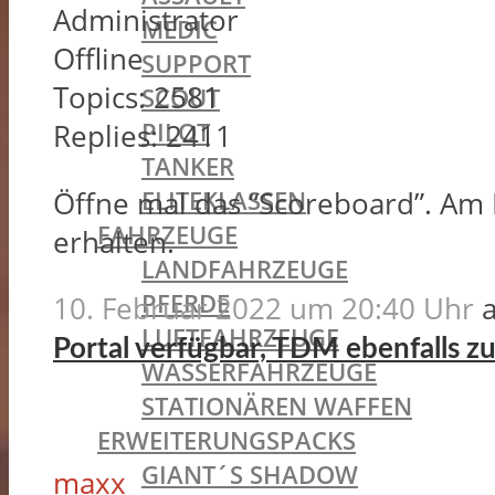
Administrator
MEDIC
Offline
SUPPORT
Topics:
2581
SCOUT
PILOT
Replies:
2411
TANKER
ELITEKLASSEN
Öffne mal das “Scoreboard”. Am
FAHRZEUGE
erhalten.
LANDFAHRZEUGE
PFERDE
10. Februar 2022 um 20:40 Uhr
LUFTFAHRZEUGE
Portal verfügbar, TDM ebenfalls z
WASSERFAHRZEUGE
STATIONÄREN WAFFEN
ERWEITERUNGSPACKS
GIANT´S SHADOW
maxx