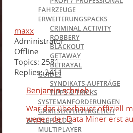
PROFI / PROFESSIONAL
FAHRZEUGE
ERWEITERUNGSPACKS
CRIMINAL ACTIVITY
maxx
ROBBERY
Administrator
BLACKOUT
Offline
GETAWAY
Topics:
2581
BETRAYAL
Replies:
2411
GUIDES
SYNDIKATS-AUFTRÄGE
Benjamin schrieb:
TIPPS & TRICKS
SYSTEMANFORDERUNGEN
War das überhaupt offiziell 
GAMESERVERVERGLEICH
wegen der Data Miner erst a
BATTLEFIELD 3
MULTIPLAYER