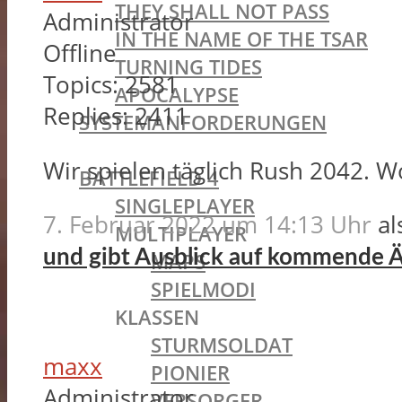
THEY SHALL NOT PASS
Administrator
IN THE NAME OF THE TSAR
Offline
TURNING TIDES
Topics:
2581
APOCALYPSE
Replies:
2411
SYSTEMANFORDERUNGEN
BATTLEFIELD OLDIES
Wir spielen täglich Rush 2042. W
BATTLEFIELD 4
SINGLEPLAYER
7. Februar 2022 um 14:13 Uhr
al
MULTIPLAYER
und gibt Ausblick auf kommende
MAPS
SPIELMODI
KLASSEN
STURMSOLDAT
maxx
PIONIER
Administrator
VERSORGER