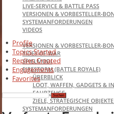
LIVE-SERVICE & BATTLE PASS
VERSIONEN & VORBESTELLER-BON
SYSTEMANFORDERUNGEN
VIDEOS
BATTLEFIELD V
Profile
VERSIONEN & VORBESTELLER-BON
Topics Started
TIDES OF WAR
Replies Created
SPIELMODI
Engagements
FIRESTORM (BATTLE ROYALE)
ÜBERBLICK
Favorites
LOOT, WAFFEN, GADGETS & I
FAHRZEUGE
Antworten
ZIELE, STRATEGISCHE OBJEK
suchen:
SYSTEMANFORDERUNGEN