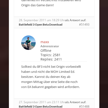
Gamefiles im Verzeichnis! Installieren wird
Origin das Game dann!
28. September 2011 um 18:29 Uhr
als Antwort auf:
#51493
Battlefield 3 Open Beta Download
maxx
Administrator
Offline
Topics:
2581
Replies:
2411
Solltest du BF3 nicht bei Origin vorbestellt
haben und nicht die MOH Limited Ed.
besitzen. Kannst du deinen Key ab
morgen Mittag über eine Seite die noch
von EA bekannt gegeben wird anfordern.
27. September 2011 um 23:11 Uhr
als Antwort auf:
#51488
Battlefield 3 Open Beta Download