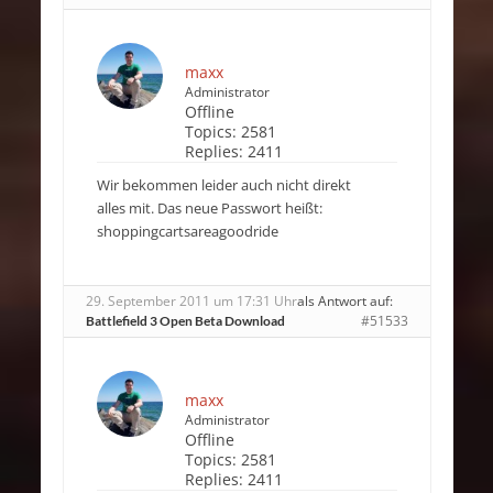
maxx
Administrator
Offline
Topics:
2581
Replies:
2411
Wir bekommen leider auch nicht direkt
alles mit. Das neue Passwort heißt:
shoppingcartsareagoodride
29. September 2011 um 17:31 Uhr
als Antwort auf:
#51533
Battlefield 3 Open Beta Download
maxx
Administrator
Offline
Topics:
2581
Replies:
2411