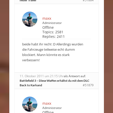
#51884
neuer Trailer
maxx
Administrator
Offline
Topics:
2581
Replies:
2411
beide habt ihr recht :D Allerdings wurden
die Fahrzeuge teilweise echt dumm
blockiert. Mann könnte es stark
verbessern!
11. Oktober 2011 um 21:15 Uhr
als Antwort auf:
Battlefield 3 – Diese Waffen erhältst du mit dem DLC
#51879
Back to Karkand
maxx
Administrator
Offline