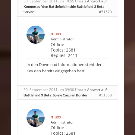
30. September 2011 um 10:55 Uhr
als Antwort auf:
Komme auf den Battlefield Inside Battlefield 3 Beta
#51570
Server
maxx
Administrator
Offline
Topics:
2581
Replies:
2411
In den Download Informationen steht der
Key den bereits eingegeben hast
30. September 2011 um 09:30 Uhr
als Antwort auf:
#51558
Battlefield 3 Beta: Spiele Caspian Border
maxx
Administrator
Offline
Topics:
2581