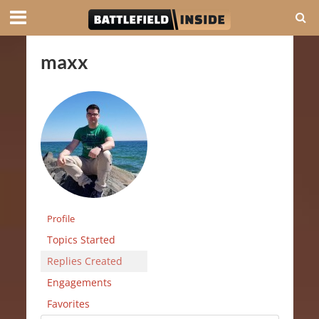
maxx
Profile
Topics Started
Replies Created
Engagements
Favorites