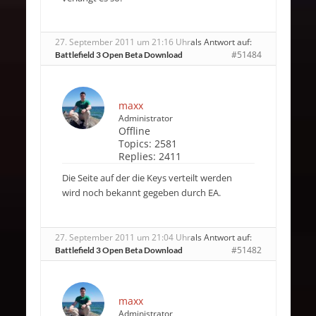
27. September 2011 um 21:16 Uhr
als Antwort auf:
#51484
Battlefield 3 Open Beta Download
maxx
Administrator
Offline
Topics:
2581
Replies:
2411
Die Seite auf der die Keys verteilt werden
wird noch bekannt gegeben durch EA.
27. September 2011 um 21:04 Uhr
als Antwort auf:
#51482
Battlefield 3 Open Beta Download
maxx
Administrator