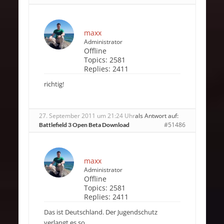
maxx
Administrator
Offline
Topics:
2581
Replies:
2411
richtig!
27. September 2011 um 21:24 Uhr
als Antwort auf:
#51486
Battlefield 3 Open Beta Download
maxx
Administrator
Offline
Topics:
2581
Replies:
2411
Das ist Deutschland. Der Jugendschutz
verlangt es so.