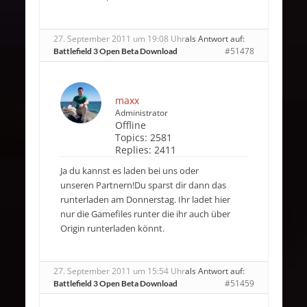
27. September 2011 um 19:08 Uhr
als Antwort auf:
#51478
Battlefield 3 Open Beta Download
maxx
Administrator
Offline
Topics:
2581
Replies:
2411
Ja du kannst es laden bei uns oder
unseren Partnern!Du sparst dir dann das
runterladen am Donnerstag. Ihr ladet hier
nur die Gamefiles runter die ihr auch über
Origin runterladen könnt.
27. September 2011 um 15:54 Uhr
als Antwort auf:
#51459
Battlefield 3 Open Beta Download