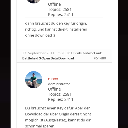
Offline
Topics:
2581
Replies:
2411
dann brauchst du den key für origin,
richtig. und kannst direkt installieren
ohne download ;)
27. September 2011 um 20:26 Uhr
als Antwort auf:
#51480
Battlefield 3 Open Beta Download
maxx
Administrator
Offline
Topics:
2581
Replies:
2411
Du brauchst einen Key dafür. Aber den
Download der über Origin derzeit nicht
möglich ist (Ausgelastet), kannst du dir
schonmal sparen.