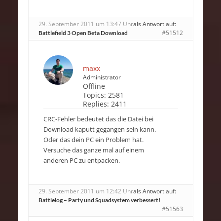
29. September 2011 um 13:47 Uhr
als Antwort auf:
#51512
Battlefield 3 Open Beta Download
maxx
Administrator
Offline
Topics:
2581
Replies:
2411
CRC-Fehler bedeutet das die Datei bei
Download kaputt gegangen sein kann.
Oder das dein PC ein Problem hat.
Versuche das ganze mal auf einem
anderen PC zu entpacken.
29. September 2011 um 12:42 Uhr
als Antwort auf:
Battlelog – Party und Squadsystem verbessert!
#51563