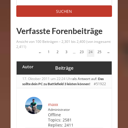
Verfasste Forenbeiträge
Ansicht von 100 Beiträgen – 2,301 bis 2,400 (von insgesamt
2,411)
←
1
2
3
23
24
25
→
…
Autor
Beiträge
17. Oktober 2011 um 22:24 Uhr
als Antwort auf:
Das
#51922
sollte dein PC zu Battlefield 3 leisten können!
maxx
Administrator
Offline
Topics:
2581
Replies:
2411