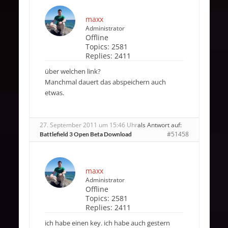
maxx
Administrator
Offline
Topics:
2581
Replies:
2411
über welchen link?
Manchmal dauert das abspeichern auch
etwas.
27. September 2011 um 15:46 Uhr
als Antwort auf:
#51458
Battlefield 3 Open Beta Download
maxx
Administrator
Offline
Topics:
2581
Replies:
2411
ich habe einen key. ich habe auch gestern