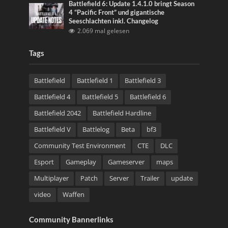
Battlefield 6: Update 1.4.1.0 bringt Season
4 “Pacific Front” und gigantische
Seeschlachten inkl. Changelog
2.069 mal gelesen
Tags
Battlefield
Battlefield 1
Battlefield 3
Battlefield 4
Battlefield 5
Battlefield 6
Battlefield 2042
Battlefield Hardline
Battlefield V
Battlelog
Beta
bf3
Community Test Environment
CTE
DLC
Esport
Gameplay
Gameserver
maps
Multiplayer
Patch
Server
Trailer
update
video
Waffen
Community Bannerlinks