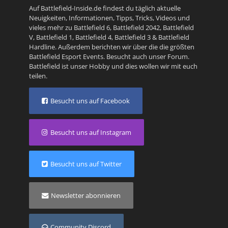
Auf Battlefield-Inside.de findest du täglich aktuelle
Neuigkeiten, Informationen, Tipps, Tricks, Videos und
vieles mehr zu
Battlefield 6
,
Battlefield 2042
,
Battlefield
V
,
Battlefield 1
,
Battlefield 4
,
Battlefield 3
&
Battlefield
Hardline
. Außerdem berichten wir über die die größten
Battlefield Esport Events. Besucht auch unser
Forum
.
Battlefield ist unser Hobby und dies wollen wir mit euch
teilen.
Besucht uns auf Facebook
Besucht uns auf Instagram
Besucht uns auf Twitter
Newsletter abonnieren
Community Discord