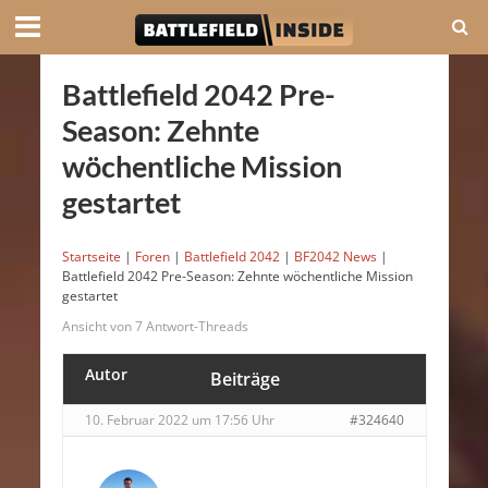
Battlefield 2042 Pre-
Season: Zehnte
wöchentliche Mission
gestartet
Startseite
|
Foren
|
Battlefield 2042
|
BF2042 News
|
Battlefield 2042 Pre-Season: Zehnte wöchentliche Mission
gestartet
Ansicht von 7 Antwort-Threads
Autor
Beiträge
10. Februar 2022 um 17:56 Uhr
#324640