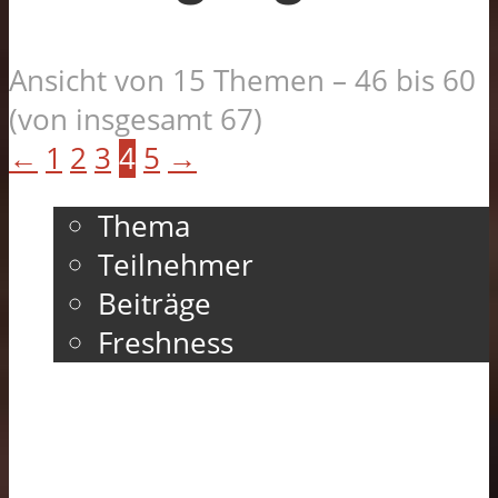
Ansicht von 15 Themen – 46 bis 60
(von insgesamt 67)
←
1
2
3
4
5
→
Thema
Teilnehmer
Beiträge
Freshness