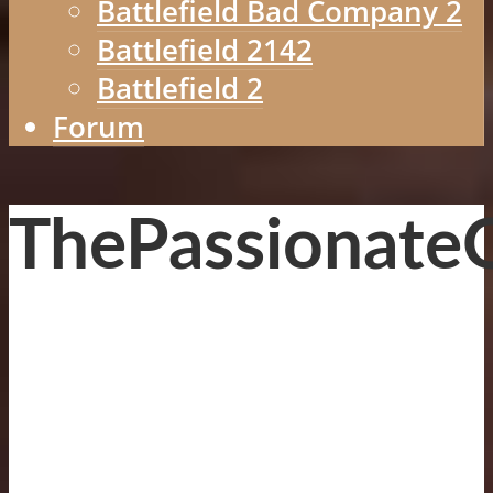
Battlefield Bad Company 2
Battlefield 2142
Battlefield 2
Forum
ThePassionate