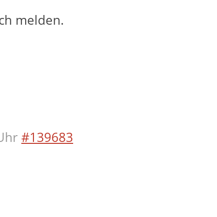
ach melden.
Uhr
#139683