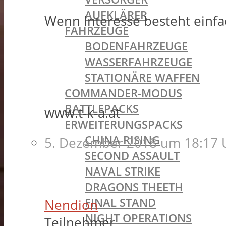
AUFKLÄRER
Wenn Interesse besteht einf
FAHRZEUGE
BODENFAHRZEUGE
WASSERFAHRZEUGE
STATIONÄRE WAFFEN
COMMANDER-MODUS
BATTLEPACKS
www.t-k-a.at
ERWEITERUNGSPACKS
CHINA RISING
5. Dezember 2018 um 18:17 
SECOND ASSAULT
NAVAL STRIKE
DRAGONS THEETH
FINAL STAND
Nendion
NIGHT OPERATIONS
Teilnehmer