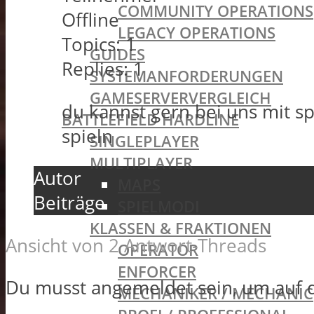
COMMUNITY OPERATIONS
Offline
LEGACY OPERATIONS
Topics:
1
GUIDES
Replies:
1
SYSTEMANFORDERUNGEN
GAMESERVERVERGLEICH
du kannst gern bei uns mit s
BATTLEFIELD HARDLINE
spieln
SINGLEPLAYER
MULTIPLAYER
Autor
MAPS
Beiträge
SPIELMODI
KLASSEN & FRAKTIONEN
Ansicht von 2 Antwort-Threads
OPERATOR
ENFORCER
Du musst angemeldet sein, um auf 
MECHANIKER / MECHANIC