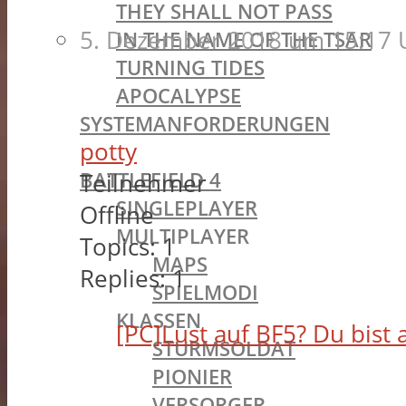
THEY SHALL NOT PASS
5. Dezember 2018 um 15:17 
IN THE NAME OF THE TSAR
TURNING TIDES
APOCALYPSE
SYSTEMANFORDERUNGEN
potty
BATTLEFIELD OLDIES
BATTLEFIELD 4
Teilnehmer
SINGLEPLAYER
Offline
MULTIPLAYER
Topics:
1
MAPS
Replies:
1
SPIELMODI
KLASSEN
[PC]Lust auf BF5? Du bist 
STURMSOLDAT
PIONIER
VERSORGER