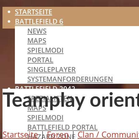
STARTSEITE
BATTLEFIELD 6
NEWS
MAPS
SPIELMODI
PORTAL
SINGLEPLAYER
SYSTEMANFORDERUNGEN
BATTLEFIELD 2042
Teamplay orient
SPEZIALISTEN
MAPS
SPIELMODI
BATTLEFIELD PORTAL
Startseite
|
Foren
|
Clan / Communit
HAZARD ZONE