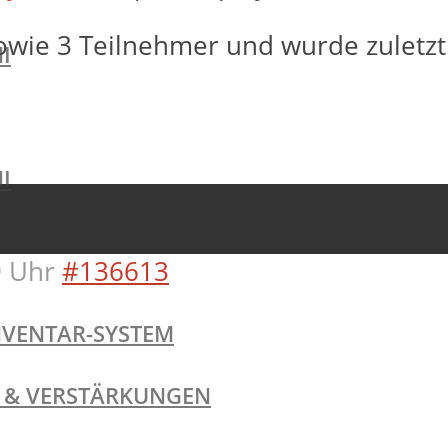
owie 3 Teilnehmer und wurde zuletz
I
I
 Uhr
#136613
NVENTAR-SYSTEM
TE & VERSTÄRKUNGEN