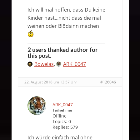
Ich will mal hoffen, dass Du keine
Kinder hast…nicht dass die mal
weinen oder Blödsinn machen
2 users thanked author for
this post.
Bowelas
,
ARK_0047
22. August 2018 um 13:57 Uhr
#126046
ARK_0047
Teilnehmer
Offline
Topics:
0
Replies:
579
Ich würde einfach mal ohne