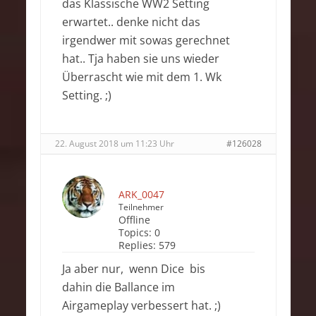
das Klassische WW2 Setting
erwartet.. denke nicht das
irgendwer mit sowas gerechnet
hat.. Tja haben sie uns wieder
Überrascht wie mit dem 1. Wk
Setting. ;)
22. August 2018 um 11:23 Uhr
#126028
ARK_0047
Teilnehmer
Offline
Topics:
0
Replies:
579
Ja aber nur, wenn Dice bis
dahin die Ballance im
Airgameplay verbessert hat. ;)