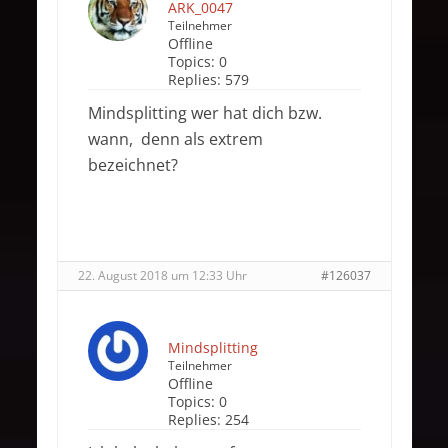
ARK_0047
Teilnehmer
Offline
Topics:
0
Replies:
579
Mindsplitting wer hat dich bzw.
wann, denn als extrem
bezeichnet?
22. August 2018 um 12:33 Uhr
#126037
Mindsplitting
Teilnehmer
Offline
Topics:
0
Replies:
254