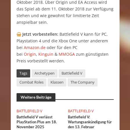
Oktober 2018. Über Origin und EA Access wird
das Spiel ab dem 11. Oktober 2018 zur Verfügung
stehen und wie gewohnt für limitierte Zeit
anspielbar sein.
Jetzt vorbestellen:
Battlefield V kann für PC,
Playstation 4 und die Xbox One unter anderem
bei
Amazon.de
oder für den PC
bei
Origin
,
Kinguin
&
MMOGA
zum günstigsten
Preis vorbestellt werden.
Tags
Archetypen
Battlefield V
Combat Roles
Klassen
The Company
Weitere Beiträge
BATTLEFIELD V
BATTLEFIELD V
Battlefield V verlässt
Battlefield V:
PlayStation Plus am 18.
Wartungsankündigung für
November 2025
den 13. Februar