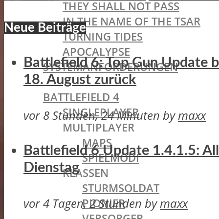
THEY SHALL NOT PASS
IN THE NAME OF THE TSAR
Neue Beiträge
TURNING TIDES
APOCALYPSE
Battlefield 6: Top Gun Update
SYSTEMANFORDERUNGEN
18. August zurück
BATTLEFIELD OLDIES
BATTLEFIELD 4
SINGLEPLAYER
vor 8 Stunden, 24 Minuten
by
maxx
MULTIPLAYER
MAPS
Battlefield 6 Update 1.4.1.5: A
SPIELMODI
Dienstag
KLASSEN
STURMSOLDAT
vor 4 Tagen, 2 Stunden
by
maxx
PIONIER
VERSORGER