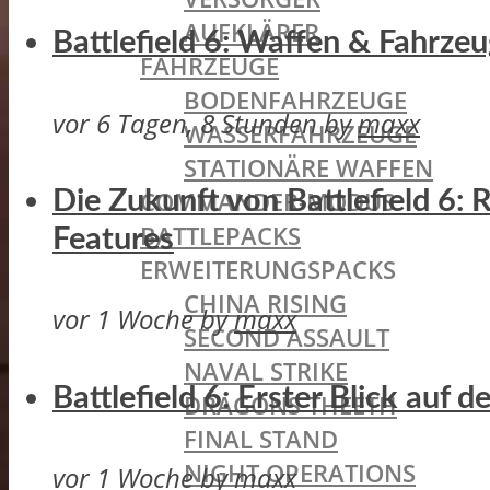
AUFKLÄRER
Battlefield 6: Waffen & Fahrze
FAHRZEUGE
BODENFAHRZEUGE
vor 6 Tagen, 8 Stunden
by
maxx
WASSERFAHRZEUGE
STATIONÄRE WAFFEN
COMMANDER-MODUS
Die Zukunft von Battlefield 6:
BATTLEPACKS
Features
ERWEITERUNGSPACKS
CHINA RISING
vor 1 Woche
by
maxx
SECOND ASSAULT
NAVAL STRIKE
Battlefield 6: Erster Blick auf
DRAGONS THEETH
FINAL STAND
NIGHT OPERATIONS
vor 1 Woche
by
maxx