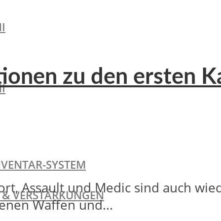
I
ationen zu den ersten K
I
NVENTAR-SYSTEM
t, Assault und Medic sind auch wiede
TE & VERSTÄRKUNGEN
denen Waffen und...