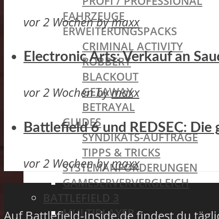
PROFI / PROFESSIONAL
FAHRZEUGE
vor 2 Wochen
by
maxx
ERWEITERUNGSPACKS
CRIMINAL ACTIVITY
Electronic Arts: Verkauf an Sa
ROBBERY
BLACKOUT
vor 2 Wochen
by
maxx
GETAWAY
BETRAYAL
GUIDES
Battlefield 6 und REDSEC: Die 
SYNDIKATS-AUFTRÄGE
TIPPS & TRICKS
vor 2 Wochen
by
maxx
SYSTEMANFORDERUNGEN
GAMESERVERVERGLEICH
BATTLEFIELD 3
MULTIPLAYER
Auf Battlefield-Inside.de findest du täg