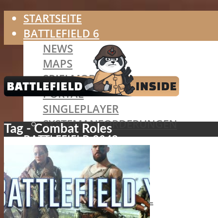
STARTSEITE
BATTLEFIELD 6
NEWS
MAPS
SPIELMODI
PORTAL
SINGLEPLAYER
SYSTEMANFORDERUNGEN
Tag - Combat Roles
BATTLEFIELD 2042
SPEZIALISTEN
MAPS
SPIELMODI
BATTLEFIELD PORTAL
HAZARD ZONE