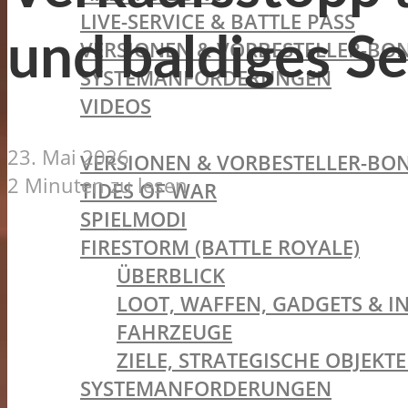
LIVE-SERVICE & BATTLE PASS
und baldiges S
VERSIONEN & VORBESTELLER-BON
SYSTEMANFORDERUNGEN
VIDEOS
BATTLEFIELD V
23. Mai 2026
VERSIONEN & VORBESTELLER-BON
2 Minuten zu lesen
TIDES OF WAR
SPIELMODI
FIRESTORM (BATTLE ROYALE)
ÜBERBLICK
LOOT, WAFFEN, GADGETS & I
FAHRZEUGE
ZIELE, STRATEGISCHE OBJEK
SYSTEMANFORDERUNGEN