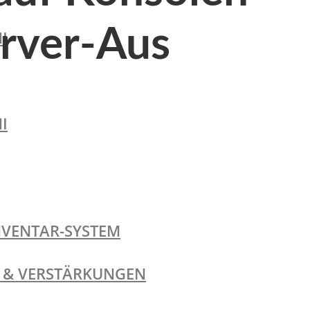
erver-Aus
I
I
NVENTAR-SYSTEM
TE & VERSTÄRKUNGEN