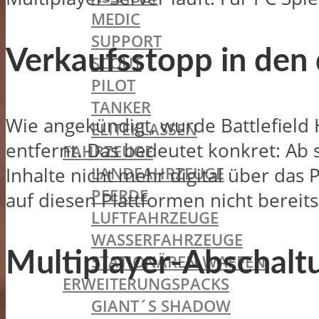
MEDIC
SUPPORT
Verkaufsstopp in den 
SCOUT
PILOT
TANKER
Wie angekündigt, wurde Battlefield 
ELITEKLASSEN
entfernt. Das bedeutet konkret: Ab
FAHRZEUGE
LANDFAHRZEUGE
Inhalte nicht mehr digital über das
PFERDE
auf diesen Plattformen nicht bereits
LUFTFAHRZEUGE
WASSERFAHRZEUGE
Multiplayer-Abschaltu
STATIONÄREN WAFFEN
ERWEITERUNGSPACKS
GIANT´S SHADOW