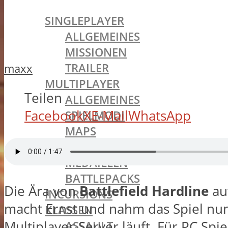
BATTLEFIELD 1
SINGLEPLAYER
ALLGEMEINES
MISSIONEN
TRAILER
maxx
MULTIPLAYER
Teilen
ALLGEMEINES
Facebook
X
E-Mail
WhatsApp
SPIELMODI
MAPS
WAFFEN & AUSRÜSTUNG
MEDAILLEN
BATTLEPACKS
Die Ära von
Battlefield Hardline
auf
INCURSIONS
macht Ernst und nahm das Spiel nun 
KLASSEN
Multiplayer-Server läuft. Für PC Spi
ASSAULT