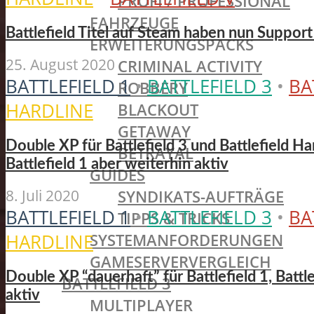
PROFI / PROFESSIONAL
FAHRZEUGE
Battlefield Titel auf Steam haben nun Suppo
ERWEITERUNGSPACKS
25. August 2020
CRIMINAL ACTIVITY
BATTLEFIELD 1
•
BATTLEFIELD 3
•
BA
ROBBERY
HARDLINE
BLACKOUT
GETAWAY
Double XP für Battlefield 3 und Battlefield Har
BETRAYAL
Battlefield 1 aber weiterhin aktiv
GUIDES
8. Juli 2020
SYNDIKATS-AUFTRÄGE
BATTLEFIELD 1
•
BATTLEFIELD 3
•
BA
TIPPS & TRICKS
SYSTEMANFORDERUNGEN
HARDLINE
GAMESERVERVERGLEICH
Double XP “dauerhaft” für Battlefield 1, Battle
BATTLEFIELD 3
aktiv
MULTIPLAYER