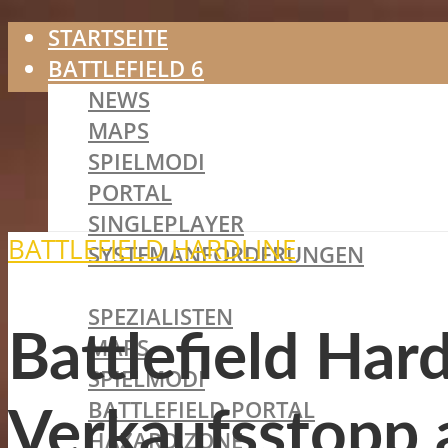
STARTSEITE
BATTLEFIELD 6
NEWS
MAPS
SPIELMODI
PORTAL
SINGLEPLAYER
BATTLEFIELD HARDLINE
SYSTEMANFORDERUNGEN
BATTLEFIELD 2042
SPEZIALISTEN
Battlefield Hard
MAPS
SPIELMODI
BATTLEFIELD PORTAL
Verkaufsstopp 
HAZARD ZONE