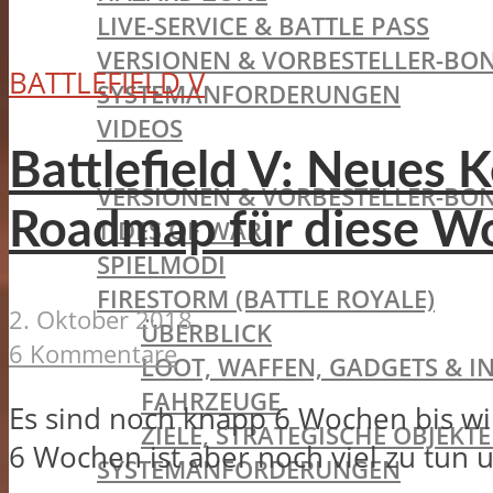
LIVE-SERVICE & BATTLE PASS
VERSIONEN & VORBESTELLER-BON
BATTLEFIELD V
SYSTEMANFORDERUNGEN
VIDEOS
BATTLEFIELD V
Battlefield V: Neues 
VERSIONEN & VORBESTELLER-BON
Roadmap für diese W
TIDES OF WAR
SPIELMODI
FIRESTORM (BATTLE ROYALE)
2. Oktober 2018
ÜBERBLICK
6 Kommentare
LOOT, WAFFEN, GADGETS & I
FAHRZEUGE
Es sind noch knapp 6 Wochen bis wir
ZIELE, STRATEGISCHE OBJEK
6 Wochen ist aber noch viel zu tun u
SYSTEMANFORDERUNGEN