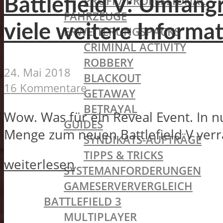
PROFI / PROFESSIONAL
Battlefield V: Umfan
FAHRZEUGE
viele weitere Informa
ERWEITERUNGSPACKS
CRIMINAL ACTIVITY
ROBBERY
24. Mai 2018
BLACKOUT
16 Kommentare
GETAWAY
BETRAYAL
Wow. Was für ein Reveal Event. In 
GUIDES
Menge zum neuen Battlefield V verrat
SYNDIKATS-AUFTRÄGE
TIPPS & TRICKS
weiterlesen
SYSTEMANFORDERUNGEN
GAMESERVERVERGLEICH
BATTLEFIELD 3
MULTIPLAYER