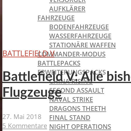
AUFKLÄRER
FAHRZEUGE
BODENFAHRZEUGE
WASSERFAHRZEUGE
STATIONÄRE WAFFEN
BATTLEFIELD V
COMMANDER-MODUS
BATTLEPACKS
ERWEITERUNGSPACKS
Battlefield V: Alle b
CHINA RISING
SECOND ASSAULT
Flugzeuge
NAVAL STRIKE
DRAGONS THEETH
27. Mai 2018
FINAL STAND
5 Kommentare
NIGHT OPERATIONS