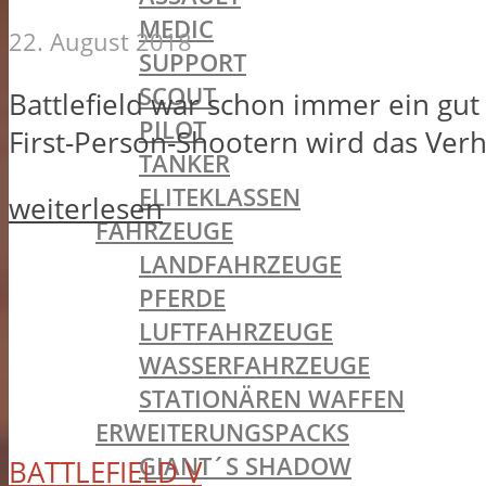
MEDIC
22. August 2018
SUPPORT
SCOUT
Battlefield war schon immer ein gut
PILOT
First-Person-Shootern wird das Verha
TANKER
ELITEKLASSEN
weiterlesen
FAHRZEUGE
LANDFAHRZEUGE
PFERDE
LUFTFAHRZEUGE
WASSERFAHRZEUGE
STATIONÄREN WAFFEN
ERWEITERUNGSPACKS
GIANT´S SHADOW
BATTLEFIELD V