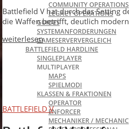
COMMUNITY OPERATIONS
Battlefield V hat durch das Setting 
LEGACY OPERATIONS
die Waffen betrifft, deutlich moder
GUIDES
SYSTEMANFORDERUNGEN
weiterlesen
GAMESERVERVERGLEICH
BATTLEFIELD HARDLINE
SINGLEPLAYER
MULTIPLAYER
MAPS
SPIELMODI
KLASSEN & FRAKTIONEN
OPERATOR
BATTLEFIELD V
ENFORCER
MECHANIKER / MECHANIC