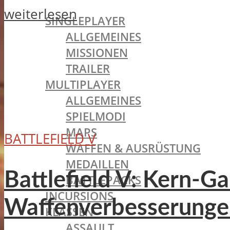
BATTLEFIELD 1
weiterlesen
SINGLEPLAYER
ALLGEMEINES
MISSIONEN
TRAILER
MULTIPLAYER
ALLGEMEINES
SPIELMODI
MAPS
BATTLEFIELD V
WAFFEN & AUSRÜSTUNG
MEDAILLEN
Battlefield V: Kern-
BATTLEPACKS
INCURSIONS
Waffenverbesserunge
KLASSEN
ASSAULT