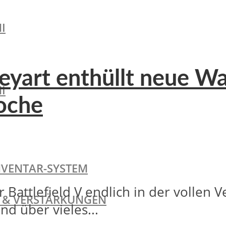
I
Keyart enthüllt neue W
I
oche
NVENTAR-SYSTEM
 Battlefield V endlich in der vollen
TE & VERSTÄRKUNGEN
nd über vieles...