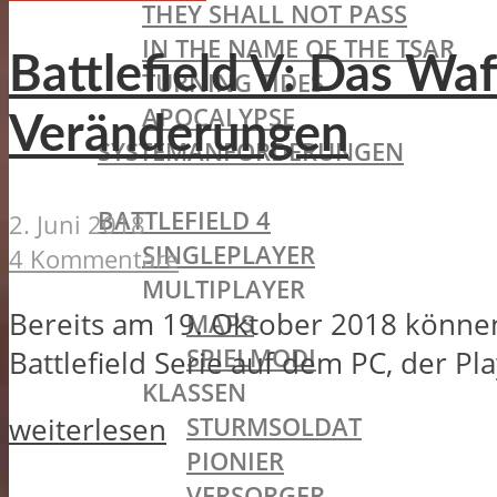
THEY SHALL NOT PASS
IN THE NAME OF THE TSAR
Battlefield V: Das Waf
TURNING TIDES
APOCALYPSE
Veränderungen
SYSTEMANFORDERUNGEN
BATTLEFIELD OLDIES
BATTLEFIELD 4
2. Juni 2018
SINGLEPLAYER
4 Kommentare
MULTIPLAYER
Bereits am 19. Oktober 2018 können a
MAPS
SPIELMODI
Battlefield Serie auf dem PC, der Pl
KLASSEN
STURMSOLDAT
weiterlesen
PIONIER
VERSORGER