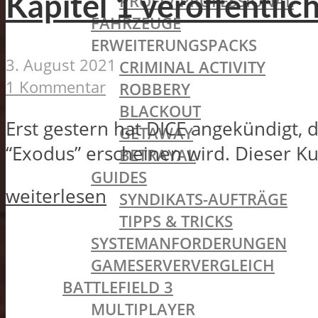
PROFI / PROFESSIONAL
Kapitel 1 veröffentlic
FAHRZEUGE
ERWEITERUNGSPACKS
3. August 2021
CRIMINAL ACTIVITY
1 Kommentar
ROBBERY
BLACKOUT
Erst gestern hat DICE angekündigt, 
GETAWAY
“Exodus” erscheinen wird. Dieser Kurz
BETRAYAL
GUIDES
weiterlesen
SYNDIKATS-AUFTRÄGE
TIPPS & TRICKS
SYSTEMANFORDERUNGEN
GAMESERVERVERGLEICH
BATTLEFIELD 3
MULTIPLAYER