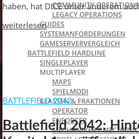
COMMUNITY OPERATIONS
haben, hat DICE unter anderem auch 
LEGACY OPERATIONS
GUIDES
weiterlesen
SYSTEMANFORDERUNGEN
GAMESERVERVERGLEICH
BATTLEFIELD HARDLINE
SINGLEPLAYER
MULTIPLAYER
MAPS
SPIELMODI
BATTLEFIELD 2042
KLASSEN & FRAKTIONEN
OPERATOR
ENFORCER
Battlefield 2042: Hin
MECHANIKER / MECHANIC