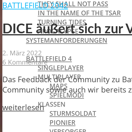
THEY SHALL NOT PASS
BATTLEFIELD 2042
IN THE NAME OF THE TSAR
TURNING TIDES
DICE äußert sich zur 
APOCALYPSE
SYSTEMANFORDERUNGEN
BATTLEFIELD OLDIES
2. März 2022
BATTLEFIELD 4
6 Kommentare
SINGLEPLAYER
MULTIPLAYER
Das Feedback der Community zu Batt
MAPS
Community sowie auch wir bereits z
SPIELMODI
KLASSEN
weiterlesen
STURMSOLDAT
PIONIER
VERSORGER