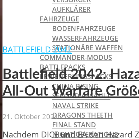
AUFKLÄRER
FAHRZEUGE
BODENFAHRZEUGE
WASSERFAHRZEUGE
STATIONÄRE WAFFEN
BATTLEFIELD 2042
COMMANDER-MODUS
BATTLEPACKS
Battlefield 2042: Haz
ERWEITERUNGSPACKS
CHINA RISING
All-Out Warfare Größ
SECOND ASSAULT
NAVAL STRIKE
DRAGONS THEETH
21. Oktober 2021
FINAL STAND
Nachdem DICE und EA den Hazard Zon
NIGHT OPERATIONS