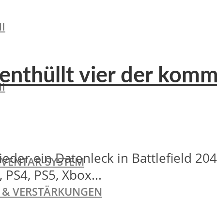
I
 enthüllt vier der ko
I
der ein Datenleck in Battlefield 20
NVENTAR-SYSTEM
 PS4, PS5, Xbox...
TE & VERSTÄRKUNGEN