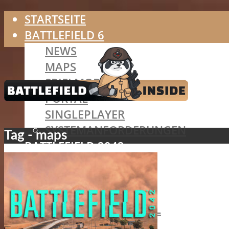
STARTSEITE
BATTLEFIELD 6
NEWS
MAPS
SPIELMODI
PORTAL
SINGLEPLAYER
SYSTEMANFORDERUNGEN
Tag - maps
BATTLEFIELD 2042
SPEZIALISTEN
MAPS
SPIELMODI
BATTLEFIELD PORTAL
HAZARD ZONE