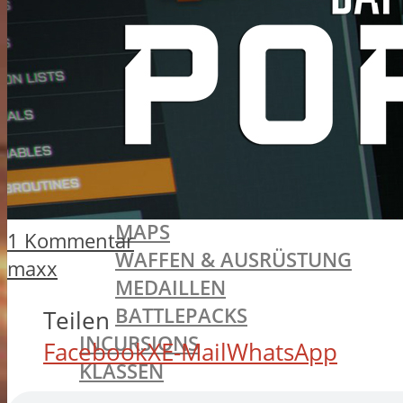
BATTLEFIELD 1
SINGLEPLAYER
ALLGEMEINES
MISSIONEN
TRAILER
MULTIPLAYER
ALLGEMEINES
SPIELMODI
MAPS
1 Kommentar
WAFFEN & AUSRÜSTUNG
maxx
MEDAILLEN
BATTLEPACKS
Teilen
INCURSIONS
Facebook
X
E-Mail
WhatsApp
KLASSEN
ASSAULT