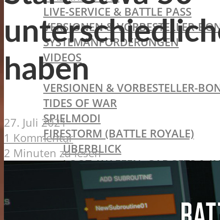
LIVE-SERVICE & BATTLE PASS
unterschiedlic
VERSIONEN & VORBESTELLER-BON
SYSTEMANFORDERUNGEN
VIDEOS
haben
BATTLEFIELD V
VERSIONEN & VORBESTELLER-BON
TIDES OF WAR
SPIELMODI
27. Juli 2021
FIRESTORM (BATTLE ROYALE)
1 Kommentar
ÜBERBLICK
2 Minuten zu lesen
LOOT, WAFFEN, GADGETS & I
FAHRZEUGE
ZIELE, STRATEGISCHE OBJEK
SYSTEMANFORDERUNGEN