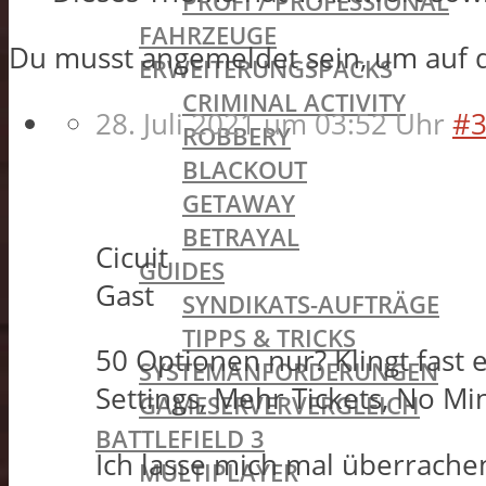
PROFI / PROFESSIONAL
FAHRZEUGE
Du musst angemeldet sein, um auf 
ERWEITERUNGSPACKS
CRIMINAL ACTIVITY
28. Juli 2021 um 03:52 Uhr
#3
ROBBERY
BLACKOUT
GETAWAY
BETRAYAL
Cicuit
GUIDES
Gast
SYNDIKATS-AUFTRÄGE
TIPPS & TRICKS
50 Optionen nur? Klingt fast
SYSTEMANFORDERUNGEN
Settings, Mehr Tickets, No M
GAMESERVERVERGLEICH
BATTLEFIELD 3
Ich lasse mich mal überrache
MULTIPLAYER