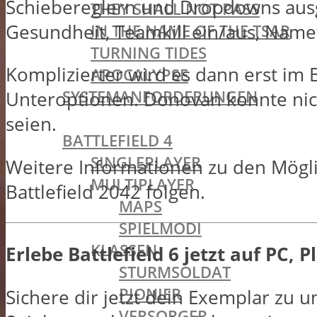
Schiebereglern und Dropdowns ausg
THEY SHALL NOT PASS
Gesundheit, Teamkill ein/aus, Name
IN THE NAME OF THE TSAR
TURNING TIDES
Komplizierter wird es dann erst im B
APOCALYPSE
SYSTEMANFORDERUNGEN
Unteroptionen. Donovan konnte nicht
BATTLEFIELD OLDIES
seien.
BATTLEFIELD 4
SINGLEPLAYER
Weitere Informationen zu den Möglic
MULTIPLAYER
Battlefield 2042 folgen.
MAPS
SPIELMODI
KLASSEN
Erlebe Battlefield 6 jetzt auf PC, 
STURMSOLDAT
PIONIER
Sichere dir jetzt dein Exemplar zu 
VERSORGER