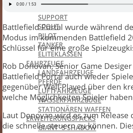
MEDIC
SUPPORT
SCOUT
Battlefield Portal wurde während des
PILOT
Modus im kommenden Battlefield 204
TANKER
Schlüssel für eine große Spielzeugki
ELITEKLASSEN
FAHRZEUGE
Rob Donovan, Senior Game Desiger be
LANDFAHRZEUGE
Battlefield Portal auch wieder Spie
PFERDE
gegenüber Well-Played über den kre
LUFTFAHRZEUGE
welche Möglichkeiten Spieler habe
WASSERFAHRZEUGE
STATIONÄREN WAFFEN
Laut Donovan wird es zum Release de
ERWEITERUNGSPACKS
die schnelle steuern zu können. Die
GIANT´S SHADOW