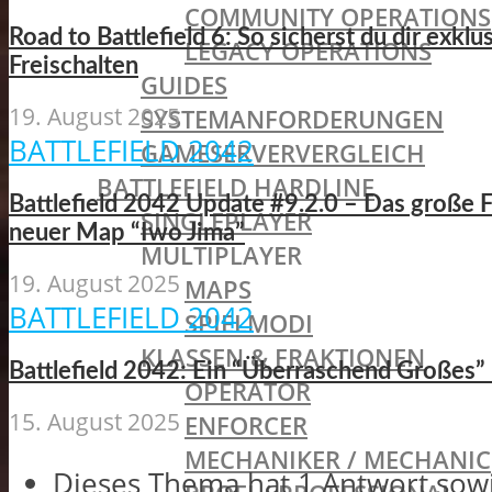
COMMUNITY OPERATIONS
Road to Battlefield 6: So sicherst du dir exk
LEGACY OPERATIONS
Freischalten
GUIDES
19. August 2025
SYSTEMANFORDERUNGEN
BATTLEFIELD 2042
GAMESERVERVERGLEICH
BATTLEFIELD HARDLINE
Battlefield 2042 Update #9.2.0 – Das große F
SINGLEPLAYER
neuer Map “Iwo Jima”
MULTIPLAYER
19. August 2025
MAPS
BATTLEFIELD 2042
SPIELMODI
KLASSEN & FRAKTIONEN
Battlefield 2042: Ein “Überraschend Großes”
OPERATOR
15. August 2025
ENFORCER
MECHANIKER / MECHANIC
Dieses Thema hat 1 Antwort sow