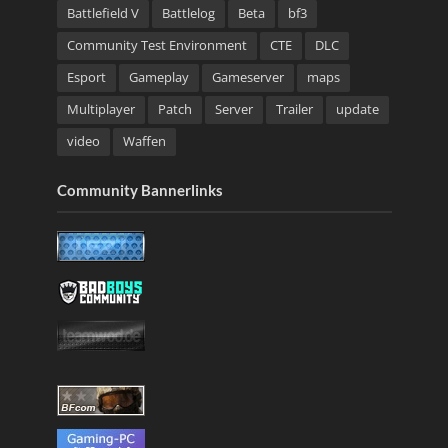
Battlefield V
Battlelog
Beta
bf3
Community Test Environment
CTE
DLC
Esport
Gameplay
Gameserver
maps
Multiplayer
Patch
Server
Trailer
update
video
Waffen
Community Bannerlinks