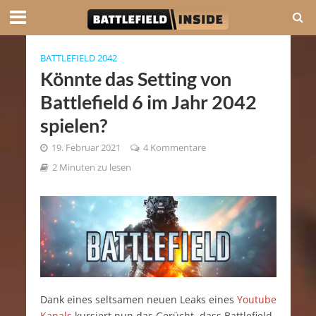
BATTLEFIELD 2042
Könnte das Setting von
Battlefield 6 im Jahr 2042
spielen?
19. Februar 2021
4 Kommentare
2 Minuten zu lesen
Dank eines seltsamen neuen Leaks eines
Youtube
Kanals
kursiert nun das Gerücht, dass Battlefield