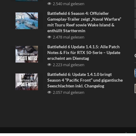
2.540 mal gelesen
Battlefield 6 Season 4: Offizieller
Gameplay-Trailer zeigt „Naval Warfare“
mit Tsuru Reef sowie Wake Island &
enthüllt Starttermin
2.478 mal gelesen
Battlefield 6 Update 1.4.1.5: Alle Patch
Notes & Fix für RTX 50-Serie – Update
erscheint am Dienstag
2.223 mal gelesen
Battlefield 6: Update 1.4.1.0 bringt
Season 4 “Pacific Front” und gigantische
Seeschlachten inkl. Changelog
2.057 mal gelesen
LINKE UNS
DISCORD
NEWSLETTER
DATENSCHUTZERKLÄRU