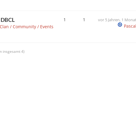
5 DBCL
1
1
vor 5 Jahren, 1 Mona
Pasca
Clan / Community / Events
on insgesamt 4)