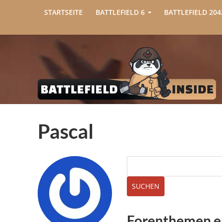
STARTSEITE
BATTLEFIELD 6
BATTLEFIELD 204
Pascal
Forenthemen er