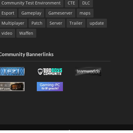
Community Test Environment
CTE
DLC
Esport
Gameplay
Gameserver
maps
Multiplayer
Patch
Server
Trailer
update
video
Waffen
Community Bannerlinks
NG
KONTAKT
IMPRESSUM