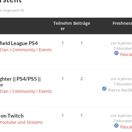
on insgesamt 4)
Teilnehm
Beiträge
Freshnes
er
field League PS4
1
1
vor 4 Jahren
7 Monate
Clan / Community / Events
Pasca
ter || PS4/PS5 ||
1
2
vor 4 Jahren
er
7 Monate
Pierre Recli
Clan / Community / Events
n Twitch
1
1
vor 4 Jahren
7 Monate
Youtube und Streams
Pasca