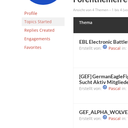
Ansicht von 4 Themen – 1 bis 4 (v
Profile
Topics Started
Thema
Replies Created
Engagements
EBL Electronic Battle
Favorites
Erstellt von:
Pascal
in:
[GEF] GermanEagleFigh
Sucht Aktiv Mitglied
Erstellt von:
Pascal
in:
GEF_ALPHA_WOLVE o
Erstellt von:
Pascal
in: