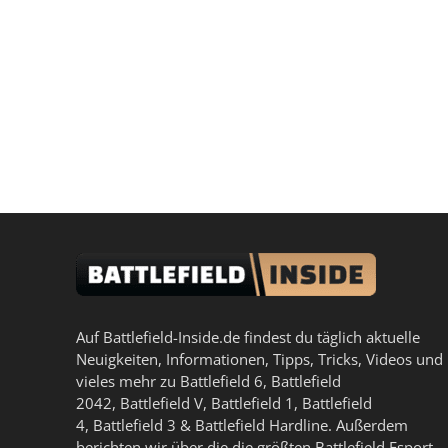
Auf Battlefield-Inside.de findest du täglich aktuelle
Neuigkeiten, Informationen, Tipps, Tricks, Videos und
vieles mehr zu
Battlefield 6
,
Battlefield
2042
,
Battlefield V
,
Battlefield 1
,
Battlefield
4
,
Battlefield 3
&
Battlefield Hardline
. Außerdem
berichten wir über die die größten Battlefield Esport