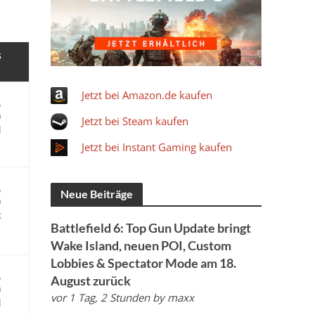
s
Jetzt bei Amazon.de kaufen
,
n
Jetzt bei Steam kaufen
l
Jetzt bei Instant Gaming kaufen
,
Neue Beiträge
n
k
Battlefield 6: Top Gun Update bringt
Wake Island, neuen POI, Custom
Lobbies & Spectator Mode am 18.
,
August zurück
n
vor 1 Tag, 2 Stunden
by
maxx
l