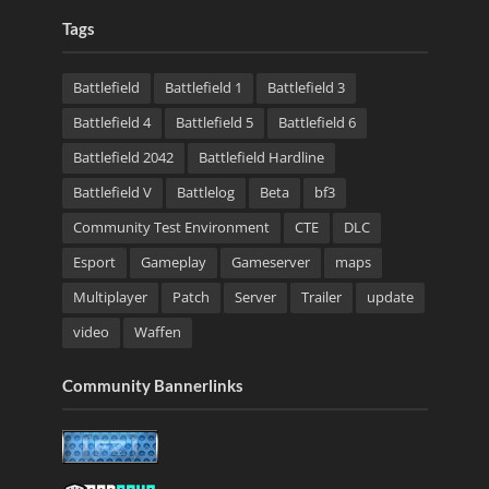
Tags
Battlefield
Battlefield 1
Battlefield 3
Battlefield 4
Battlefield 5
Battlefield 6
Battlefield 2042
Battlefield Hardline
Battlefield V
Battlelog
Beta
bf3
Community Test Environment
CTE
DLC
Esport
Gameplay
Gameserver
maps
Multiplayer
Patch
Server
Trailer
update
video
Waffen
Community Bannerlinks