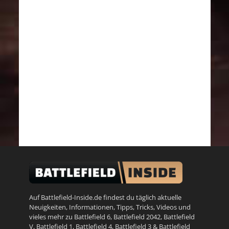
Auf Battlefield-Inside.de findest du täglich aktuelle
Neuigkeiten, Informationen, Tipps, Tricks, Videos und
vieles mehr zu
Battlefield 6
,
Battlefield 2042
,
Battlefield
V
,
Battlefield 1
,
Battlefield 4
,
Battlefield 3
&
Battlefield