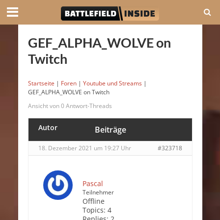
GEF_ALPHA_WOLVE on
Twitch
Startseite
|
Foren
|
Youtube und Streams
|
GEF_ALPHA_WOLVE on Twitch
Ansicht von 0 Antwort-Threads
Autor
Beiträge
18. Dezember 2021 um 19:27 Uhr
#323718
Pascal
Teilnehmer
Offline
Topics:
4
Replies:
2