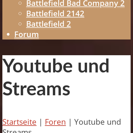
Battlefield Bad Company 2
Battlefield 2142
Battlefield 2
Forum
Youtube und
Streams
Startseite
|
Foren
|
Youtube und
Streams