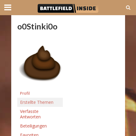
o0Stinki0o
Profil
Erstellte Themen
Verfasste
Antworten
Beteiligungen
Favoriten