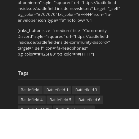
abonnieren“ style=“squared“ url=“https://battlefield-
inside.de/battlefield-inside-newsletter/“ target=“_self“
bg_color=“#707070″ txt_color=“#FFFFFF“ icon=“fa-
envelope“ icon_type=“fa“ nofollow=“0″]
[mks_button size=“medium“ title=“Community
Discord“ style=“squared“ url=“https://battlefield-
inside.de/battlefield-inside-community-discord/“
target=“_self“ icon=“fa-headphones“
bg_color=“#425F80″ txt_color=“#FFFFFF“]
Tags
Battlefield
Battlefield 1
Battlefield 3
Battlefield 4
Battlefield 5
Battlefield 6
Battlefield 2042
Battlefield Hardline
Battlefield V
Battlelog
Beta
bf3
Community Test Environment
CTE
DLC