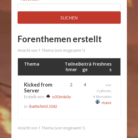
Forenthemen erstellt
Ansicht von 1 Thema (von insgesamt 1)
Thema
Teilne
Beiträ
Freshnes
hmer
ge
s
Kicked from
2
4
vor
Server
3 Jahren,
Erstellt von:
o0Stinki0o
4 Monaten
maxx
in:
Battlefield 2042
Ansicht von 1 Thema (von insgesamt 1)