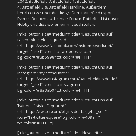
2042
,
Battlefield V
,
Battlefield 1
,
Battlefield
4
,
Battlefield 3
&
Battlefield Hardline
. Außerdem
berichten wir über die die größten Battlefield Esport
Events. Besucht auch unser
Forum
. Battlefield ist unser
Hobby und dies wollen wir mit euch teilen.
[mks_button size=“medium“ title=“Besucht uns auf
Facebook“ style=“squared“
url=“https://www.facebook.com/insidenetwork.net/“
target=“_self“ icon=“fa-facebook-square“
bg_color=“#3b5998″ txt_color=“#FFFFFF“]
[mks_button size=“medium“ title=“Besucht uns auf
Instagram“ style=“squared“
url=“https://www.instagram.com/battlefieldinside.de/“
target=“_self“ icon=“fa-instagram“
bg_color=“#8a3ab9″ txt_color=“#FFFFFF“]
[mks_button size=“medium“ title=“Besucht uns auf
Twitter “ style=“squared“
url=“https://twitter.com/bf_inside“ target=“_self“
icon=“fa-twitter-square“ bg_color=“#4099FF“
txt_color=“#FFFFFF“]
[mks_button size=“medium“ title=“Newsletter