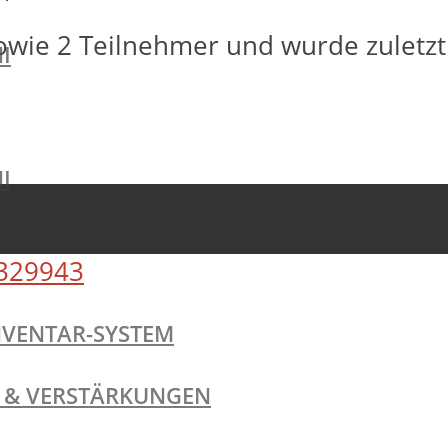
owie 2 Teilnehmer und wurde zuletz
I
I
329943
NVENTAR-SYSTEM
TE & VERSTÄRKUNGEN