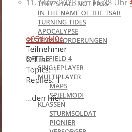
11. März 2023 um 16:08 Uhr
THEY SHALL NOT PASS
IN THE NAME OF THE TSAR
TURNING TIDES
APOCALYPSE
o0Stinki0o
SYSTEMANFORDERUNGEN
Teilnehmer
BATTLEFIELD OLDIES
BATTLEFIELD 4
Offline
SINGLEPLAYER
Topics:
1
MULTIPLAYER
Replies:
1
MAPS
SPIELMODI
…den hier:
KLASSEN
STURMSOLDAT
PIONIER
VERSORGER