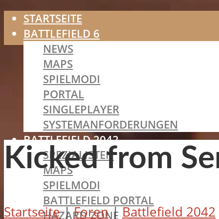
STARTSEITE
BATTLEFIELD 6
NEWS
MAPS
SPIELMODI
PORTAL
SINGLEPLAYER
SYSTEMANFORDERUNGEN
BATTLEFIELD 2042
Kicked from Se
SPEZIALISTEN
MAPS
SPIELMODI
BATTLEFIELD PORTAL
Startseite
|
Foren
|
Battlefield 2042
HAZARD ZONE