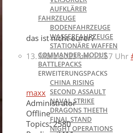
AUFKLÄRER
FAHRZEUGE
BODENFAHRZEUGE
WASSERFAHRZEUGE
das ist nicht eurer?
STATIONÄRE WAFFEN
COMMANDER-MODUS
13. März 2023 um 17:57 Uhr
BATTLEPACKS
ERWEITERUNGSPACKS
CHINA RISING
SECOND ASSAULT
maxx
NAVAL STRIKE
Administrator
DRAGONS THEETH
Offline
FINAL STAND
Topics:
2580
NIGHT OPERATIONS