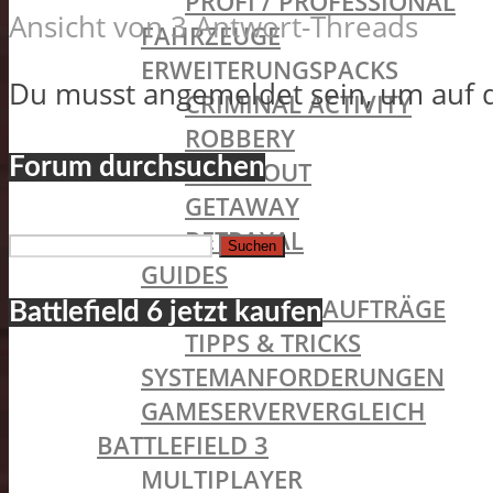
PROFI / PROFESSIONAL
Ansicht von 3 Antwort-Threads
FAHRZEUGE
ERWEITERUNGSPACKS
Du musst angemeldet sein, um auf 
CRIMINAL ACTIVITY
ROBBERY
Forum durchsuchen
BLACKOUT
GETAWAY
Suchen
BETRAYAL
nach:
GUIDES
SYNDIKATS-AUFTRÄGE
Battlefield 6 jetzt kaufen
TIPPS & TRICKS
SYSTEMANFORDERUNGEN
GAMESERVERVERGLEICH
BATTLEFIELD 3
MULTIPLAYER