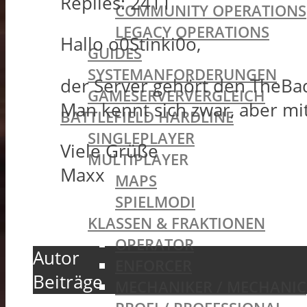
Replies:
2411
COMMUNITY OPERATIONS
LEGACY OPERATIONS
Hallo
o0Stinki0o,
GUIDES
SYSTEMANFORDERUNGEN
der Server gehört den TheB
GAMESERVERVERGLEICH
Man kennt sich zwar, aber mit
BATTLEFIELD HARDLINE
SINGLEPLAYER
Viele Grüße
MULTIPLAYER
Maxx
MAPS
SPIELMODI
KLASSEN & FRAKTIONEN
OPERATOR
Autor
ENFORCER
Beiträge
MECHANIKER / MECHANIC