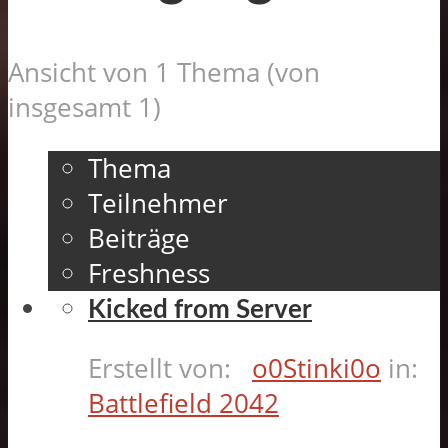
Ansicht von 1 Thema (von
insgesamt 1)
Thema
Teilnehmer
Beiträge
Freshness
Kicked from Server
Erstellt von:
o0Stinki0o
in:
Battlefield 2042