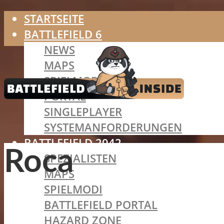
STARTSEITE
BATTLEFIELD 6
NEWS
MAPS
SPIELMODI
PORTAL
SINGLEPLAYER
SYSTEMANFORDERUNGEN
BATTLEFIELD 2042
Roca
SPEZIALISTEN
MAPS
SPIELMODI
BATTLEFIELD PORTAL
HAZARD ZONE