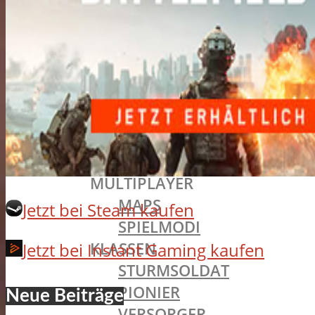
THEY SHALL NOT PASS
IN THE NAME OF THE TSAR
TURNING TIDES
APOCALYPSE
SYSTEMANFORDERUNGEN
BATTLEFIELD OLDIES
BATTLEFIELD 4
SINGLEPLAYER
MULTIPLAYER
MAPS
Jetzt bei Steam kaufen
SPIELMODI
KLASSEN
Jetzt bei Instant Gaming kaufen
STURMSOLDAT
PIONIER
Neue Beiträge
VERSORGER