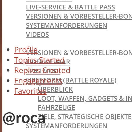
LIVE-SERVICE & BATTLE PASS
VERSIONEN & VORBESTELLER-BON
SYSTEMANFORDERUNGEN
VIDEOS
BATTLEFIELD V
Profile
VERSIONEN & VORBESTELLER-BON
Topics Started
TIDES OF WAR
Replies Created
SPIELMODI
Engagements
FIRESTORM (BATTLE ROYALE)
ÜBERBLICK
Favorites
LOOT, WAFFEN, GADGETS & I
FAHRZEUGE
@roca
ZIELE, STRATEGISCHE OBJEK
SYSTEMANFORDERUNGEN