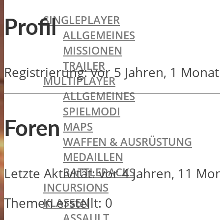
BATTLEFIELD 1
SINGLEPLAYER
Profil
ALLGEMEINES
MISSIONEN
TRAILER
Registrierung: vor 5 Jahren, 1 Monat
MULTIPLAYER
ALLGEMEINES
SPIELMODI
Foren
MAPS
WAFFEN & AUSRÜSTUNG
MEDAILLEN
BATTLEPACKS
Letzte Aktivität: vor 4 Jahren, 11 M
INCURSIONS
Themen erstellt: 0
KLASSEN
ASSAULT