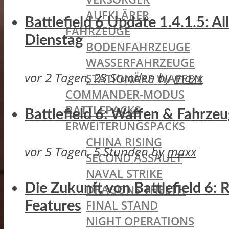
AUFKLÄRER
Battlefield 6 Update 1.4.1.5: A
FAHRZEUGE
Dienstag
BODENFAHRZEUGE
WASSERFAHRZEUGE
vor 2 Tagen, 23 Stunden
by
maxx
STATIONÄRE WAFFEN
COMMANDER-MODUS
BATTLEPACKS
Battlefield 6: Waffen & Fahrze
ERWEITERUNGSPACKS
CHINA RISING
vor 5 Tagen, 5 Stunden
by
maxx
SECOND ASSAULT
NAVAL STRIKE
Die Zukunft von Battlefield 6:
DRAGONS THEETH
FINAL STAND
Features
NIGHT OPERATIONS