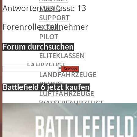
Antworten verfasst: 13
MEDIC
SUPPORT
Forenrolle: Teilnehmer
SCOUT
PILOT
TANKER
Forum durchsuchen
ELITEKLASSEN
FAHRZEUGE
Suchen
LANDFAHRZEUGE
nach:
PFERDE
Battlefield 6 jetzt kaufen
LUFTFAHRZEUGE
WASSERFAHRZEUGE
STATIONÄREN WAFFEN
ERWEITERUNGSPACKS
GIANT´S SHADOW