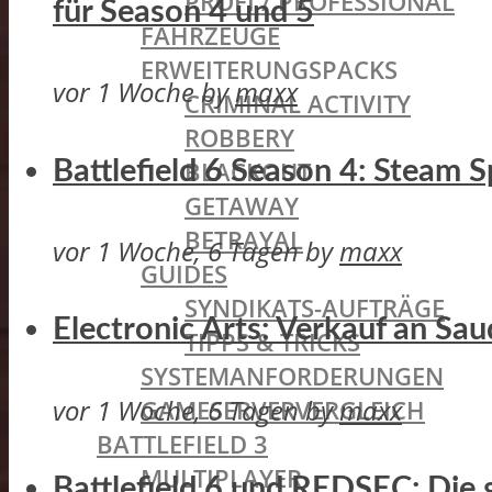
PROFI / PROFESSIONAL
für Season 4 und 5
FAHRZEUGE
ERWEITERUNGSPACKS
vor 1 Woche
by
maxx
CRIMINAL ACTIVITY
ROBBERY
BLACKOUT
Battlefield 6 Season 4: Steam
GETAWAY
BETRAYAL
vor 1 Woche, 6 Tagen
by
maxx
GUIDES
SYNDIKATS-AUFTRÄGE
Electronic Arts: Verkauf an Sa
TIPPS & TRICKS
SYSTEMANFORDERUNGEN
vor 1 Woche, 6 Tagen
by
maxx
GAMESERVERVERGLEICH
BATTLEFIELD 3
MULTIPLAYER
Battlefield 6 und REDSEC: Die 