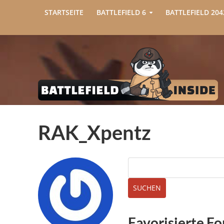
STARTSEITE
BATTLEFIELD 6
BATTLEFIELD 204
RAK_Xpentz
Favorisierte F