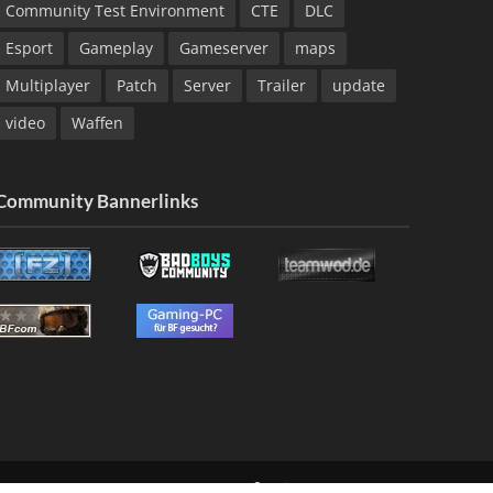
Community Test Environment
CTE
DLC
Esport
Gameplay
Gameserver
maps
Multiplayer
Patch
Server
Trailer
update
video
Waffen
Community Bannerlinks
NG
KONTAKT
IMPRESSUM