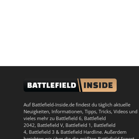
Auf Battlefield-Inside.de findest du täglich aktuelle
Neuigkeiten, Informationen, Tipps, Tricks, Videos und
vieles mehr zu
Battlefield 6
,
Battlefield
2042
,
Battlefield V
,
Battlefield 1
,
Battlefield
4
,
Battlefield 3
&
Battlefield Hardline
. Außerdem
berichten wir über die die größten Battlefield Esport