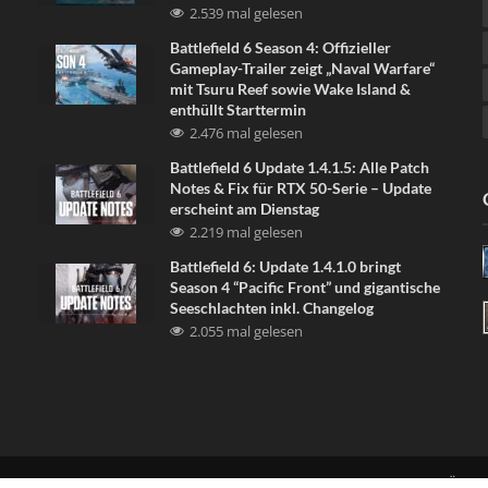
2.539 mal gelesen
Battlefield 6 Season 4: Offizieller
Gameplay-Trailer zeigt „Naval Warfare“
mit Tsuru Reef sowie Wake Island &
enthüllt Starttermin
2.476 mal gelesen
Battlefield 6 Update 1.4.1.5: Alle Patch
Notes & Fix für RTX 50-Serie – Update
erscheint am Dienstag
2.219 mal gelesen
Battlefield 6: Update 1.4.1.0 bringt
Season 4 “Pacific Front” und gigantische
Seeschlachten inkl. Changelog
2.055 mal gelesen
LINKE UNS
DISCORD
NEWSLETTER
DATENSCHUTZERKLÄRU