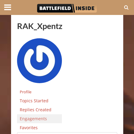
RAK_Xpentz
Profile
Topics Started
Replies Created
Engagements
Favorites