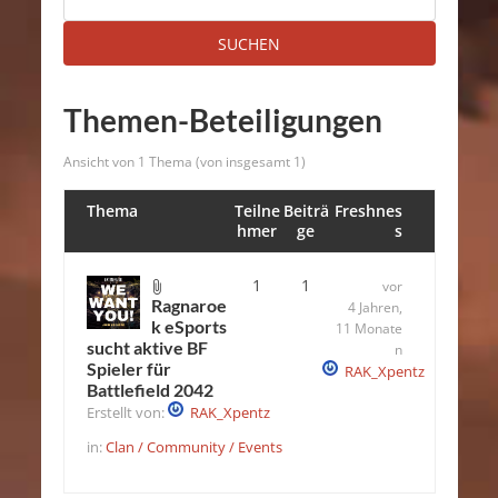
Themen-Beteiligungen
Ansicht von 1 Thema (von insgesamt 1)
Thema
Teilne
Beiträ
Freshnes
hmer
ge
s
1
1
vor
Ragnaroe
4 Jahren,
k eSports
11 Monate
sucht aktive BF
n
Spieler für
RAK_Xpentz
Battlefield 2042
Erstellt von:
RAK_Xpentz
in:
Clan / Community / Events