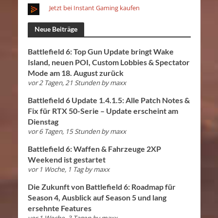
Jetzt bei Instant Gaming kaufen
Neue Beiträge
Battlefield 6: Top Gun Update bringt Wake
Island, neuen POI, Custom Lobbies & Spectator
Mode am 18. August zurück
vor 2 Tagen, 21 Stunden
by
maxx
Battlefield 6 Update 1.4.1.5: Alle Patch Notes &
Fix für RTX 50-Serie – Update erscheint am
Dienstag
vor 6 Tagen, 15 Stunden
by
maxx
Battlefield 6: Waffen & Fahrzeuge 2XP
Weekend ist gestartet
vor 1 Woche, 1 Tag
by
maxx
Die Zukunft von Battlefield 6: Roadmap für
Season 4, Ausblick auf Season 5 und lang
ersehnte Features
vor 1 Woche, 3 Tagen
by
maxx