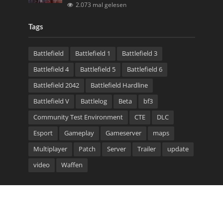
2.073 mal gelesen
Tags
Battlefield
Battlefield 1
Battlefield 3
Battlefield 4
Battlefield 5
Battlefield 6
Battlefield 2042
Battlefield Hardline
Battlefield V
Battlelog
Beta
bf3
Community Test Environment
CTE
DLC
Esport
Gameplay
Gameserver
maps
Multiplayer
Patch
Server
Trailer
update
video
Waffen
Community Bannerlinks