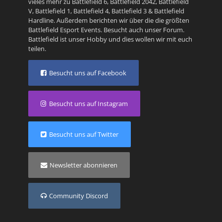
vieles mehr zu
Battlefield 6
,
Battlefield 2042
,
Battlefield
V
,
Battlefield 1
,
Battlefield 4
,
Battlefield 3
&
Battlefield
Hardline
. Außerdem berichten wir über die die größten
Battlefield Esport Events. Besucht auch unser
Forum
.
Battlefield ist unser Hobby und dies wollen wir mit euch
teilen.
Besucht uns auf Facebook
Besucht uns auf Instagram
Besucht uns auf Twitter
Newsletter abonnieren
Community Discord