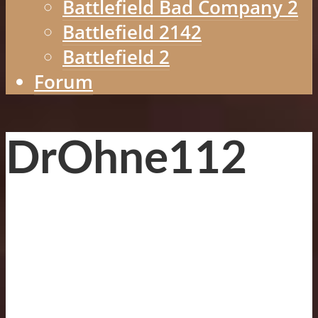
Battlefield Bad Company 2
Battlefield 2142
Battlefield 2
Forum
DrOhne112